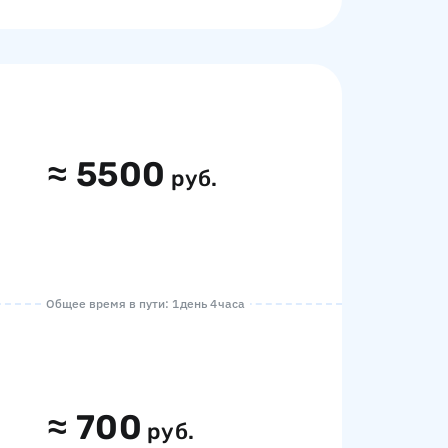
≈
5500
руб.
Общее время в пути: 1 день 4 часа
≈
700
руб.