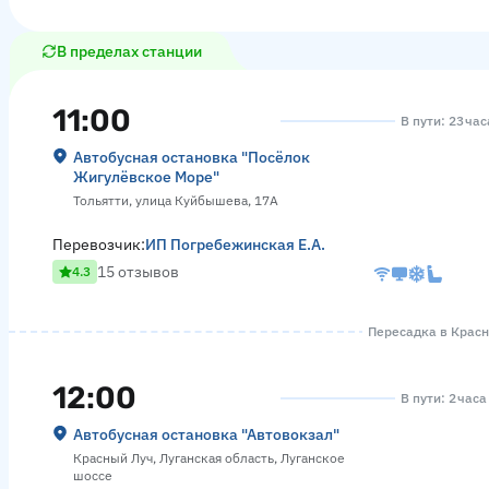
В пределах станции
11:00
В пути: 23 ча
Автобусная остановка "Посёлок
Жигулёвское Море"
Тольятти, улица Куйбышева, 17А
Перевозчик:
ИП Погребежинская Е.А.
15 отзывов
4.3
Пересадка в Красно
12:00
В пути: 2 час
Автобусная остановка "Автовокзал"
Красный Луч, Луганская область, Луганское
шоссе