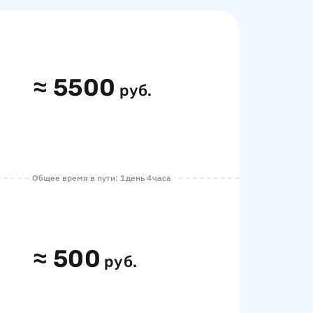
≈
5500
руб.
Общее время в пути: 1 день 4 часа
≈
500
руб.