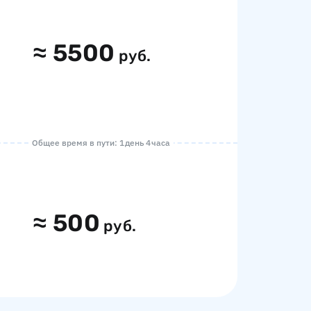
≈
5500
руб.
Общее время в пути: 1 день 4 часа
≈
500
руб.