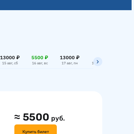
13000 ₽
5500 ₽
13000 ₽
13000
15 авг, сб
16 авг, вс
17 авг, пн
18 авг, вт
19 авг,
≈
5500
руб.
Купить билет