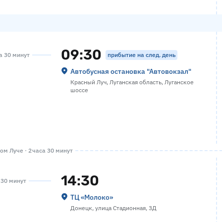
09:30
прибытие на след. день
са 30 минут
Автобусная остановка "Автовокзал"
Красный Луч, Луганская область, Луганское
шоссе
м Луче · 2 часа 30 минут
14:30
а 30 минут
ТЦ «Молоко»
Донецк, улица Стадионная, 3Д