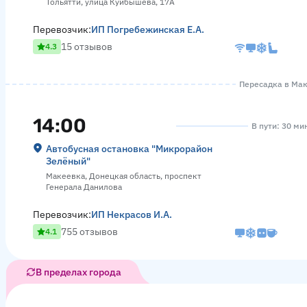
Тольятти, улица Куйбышева, 17А
Перевозчик:
ИП Погребежинская Е.А.
15 отзывов
4.3
Пересадка в Маке
14:00
В пути: 30 ми
Автобусная остановка "Микрорайон
Зелёный"
Макеевка, Донецкая область, проспект
Генерала Данилова
Перевозчик:
ИП Некрасов И.А.
755 отзывов
4.1
В пределах города