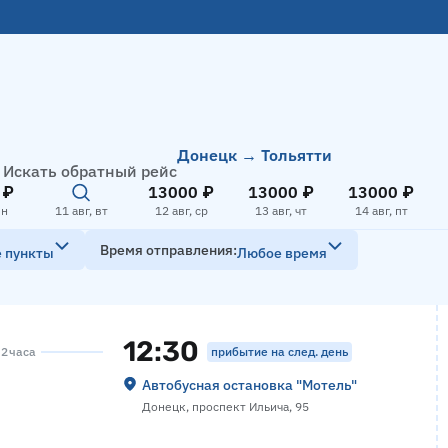
Донецк → Тольятти
Искать обратный рейс
 ₽
13000 ₽
13000 ₽
13000 ₽
пн
11 авг, вт
12 авг, ср
13 авг, чт
14 авг, пт
Время отправления
е пункты
Любое время
12:30
прибытие на след. день
 2 часа
Автобусная остановка "Мотель"
Донецк, проспект Ильича, 95