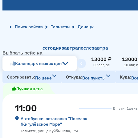
Поиск рейсов
Тольятти
Донецк
сегодня
завтра
послезавтра
Выбрать рейс на
13000 ₽
13000
Календарь низких цен
09 авг, вс
10 авг, 
Сортировать
Откуда
Куда
По цене
Все пункты
Вс
Лучшая цена
11:00
В пути: 1 день
Автобусная остановка "Посёлок
Жигулёвское Море"
Тольятти, улица Куйбышева, 17А