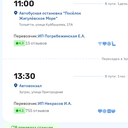
11:00
В пути: 1 день
Автобусная остановка "Посёлок
Жигулёвское Море"
Тольятти, улица Куйбышева, 17А
Перевозчик:
ИП Погребежинская Е.А.
15 отзывов
4.3
Пересадка в Зуг
13:30
В пути: 1 час
Автовокзал
Зугрэс, улица Пригородная
Перевозчик:
ИП Некрасов И.А.
755 отзывов
4.1
В пределах станции