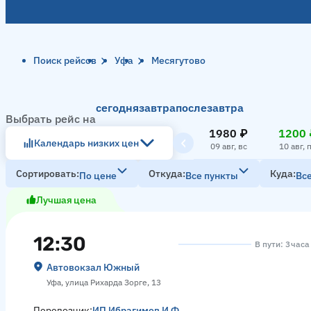
Поиск рейсов
Уфа
Месягутово
сегодня
завтра
послезавтра
Выбрать рейс на
1980 ₽
1200 
Календарь низких цен
09 авг, вс
10 авг, 
Сортировать
Откуда
Куда
По цене
Все пункты
Вс
Лучшая цена
12:30
В пути: 3 час
Автовокзал Южный
Уфа, улица Рихарда Зорге, 13
Перевозчик:
ИП Ибрагимов И.Ф.