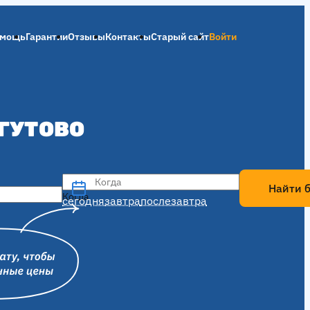
мощь
Гарантии
Отзывы
Контакты
Старый сайт
Войти
ЯГУТОВО
Когда
Найти 
Когда
сегодня
завтра
послезавтра