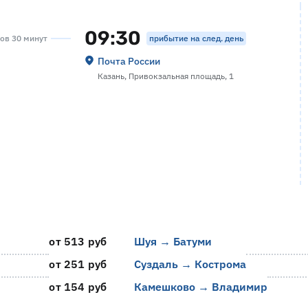
09:30
прибытие на след. день
сов 30 минут
Почта России
Казань, Привокзальная площадь, 1
от 513 руб
Шуя → Батуми
от 251 руб
Суздаль → Кострома
от 154 руб
Камешково → Владимир