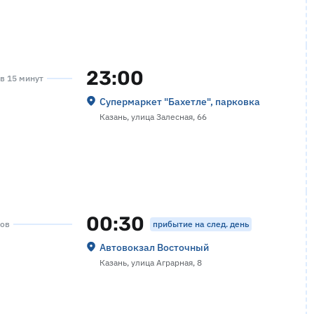
23:00
ов 15 минут
Супермаркет "Бахетле", парковка
Казань, улица Залесная, 66
00:30
прибытие на след. день
сов
Автовокзал Восточный
Казань, улица Аграрная, 8