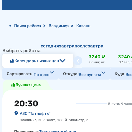
Поиск рейсов
Владимир
Казань
сегодня
завтра
послезавтра
Выбрать рейс на
3240 ₽
3240 
Календарь низких цен
06 авг, чт
07 авг, 
Сортировать
Откуда
Куда
По цене
Все пункты
Вс
Лучшая цена
20:30
В пути: 9 час
АЗС "Татнефть"
Владимир, М-7 Волга, 168-й километр, 2
Перевозчик:
Транспортный мир