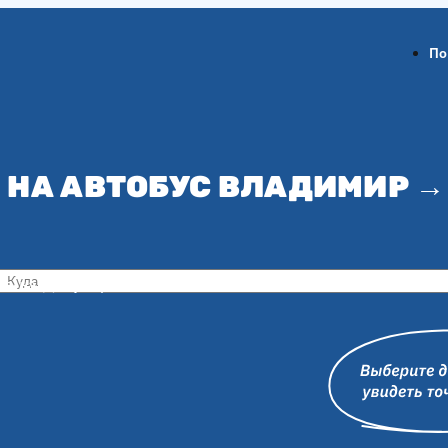
По
 НА АВТОБУС ВЛАДИМИР →
ов-на-Дону
Воронеж