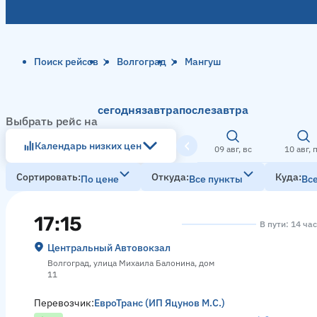
Поиск рейсов
Волгоград
Мангуш
сегодня
завтра
послезавтра
Выбрать рейс на
Календарь низких цен
09 авг, вс
10 авг, 
Сортировать
Откуда
Куда
По цене
Все пункты
Вс
17:15
В пути: 14 ча
Центральный Автовокзал
Волгоград, улица Михаила Балонина, дом
11
Перевозчик:
ЕвроТранс (ИП Яцунов М.С.)