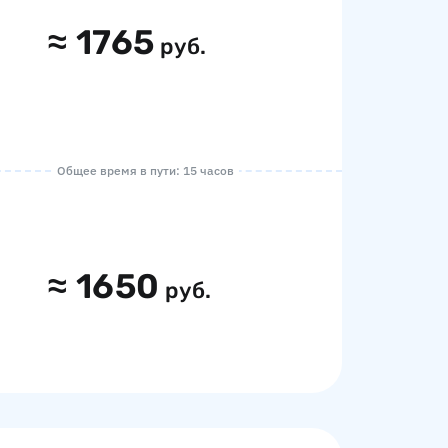
≈
1765
руб.
Общее время в пути: 15 часов
≈
1650
руб.