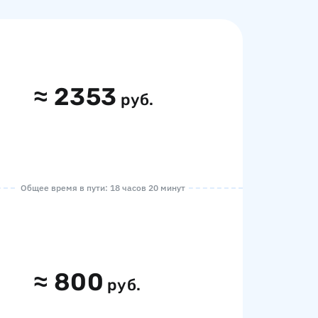
≈
2353
руб.
Общее время в пути: 18 часов 20 минут
≈
800
руб.