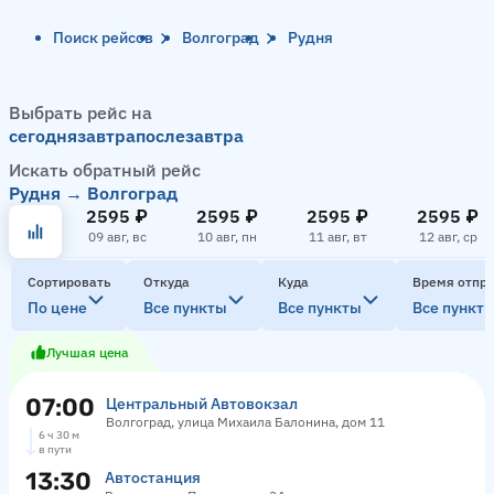
Поиск рейсов
Волгоград
Рудня
Выбрать рейс на
сегодня
завтра
послезавтра
Искать обратный рейс
Рудня → Волгоград
2595 ₽
2595 ₽
2595 ₽
2595 ₽
09 авг, вс
10 авг, пн
11 авг, вт
12 авг, ср
Сортировать
Откуда
Куда
Время отпр
По цене
Все пункты
Все пункты
Все пункт
Лучшая цена
07:00
Центральный Автовокзал
Волгоград, улица Михаила Балонина, дом 11
6 ч 30 м
в пути
13:30
Автостанция