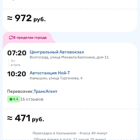
≈
972
руб.
В пределах города
07:20
Центральный Автовокзал
Волгоград, улица Михаила Балонина, дом 11
3 ч
в пути
10:20
Автостанция Ной-Т
Камышин, улица Тургенева, 4
Перевозчик:
ТрансАгент
16 отзывов
4.4
≈
471
руб.
Пересадка в Камышине · 4 часа 40 минут
Общее время в пути: 11 часов 25 минут