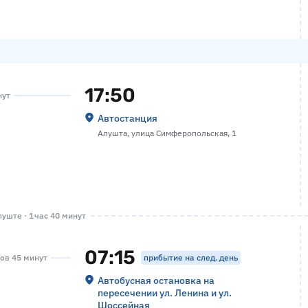
17:50
нут
Автостанция
Алушта, улица Симферопольская, 1
уште · 1 час 40 минут
07:15
прибытие на след. день
сов 45 минут
Автобусная остановка на
пересечении ул. Ленина и ул.
Шоссейная