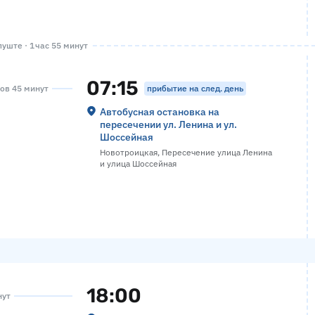
уште · 1 час 55 минут
07:15
прибытие на след. день
сов 45 минут
Автобусная остановка на
пересечении ул. Ленина и ул.
Шоссейная
Новотроицкая, Пересечение улица Ленина
и улица Шоссейная
18:00
нут