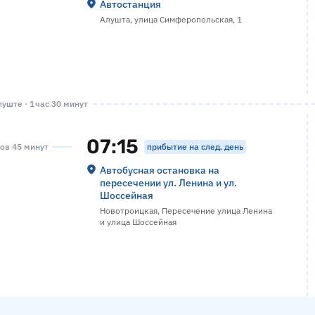
Автостанция
Алушта, улица Симферопольская, 1
уште · 1 час 30 минут
07:15
прибытие на след. день
сов 45 минут
Автобусная остановка на
пересечении ул. Ленина и ул.
Шоссейная
Новотроицкая, Пересечение улица Ленина
и улица Шоссейная