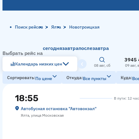
Поиск рейсов
Ялта
Новотроицкая
сегодня
завтра
послезавтра
Выбрать рейс на
3945 
Календарь низких цен
08 авг, сб
09 авг, 
Сортировать
Откуда
Куда
По цене
Все пункты
Вс
18:55
В пути: 12 ча
Автобусная остановка "Автовокзал"
Ялта, улица Московская