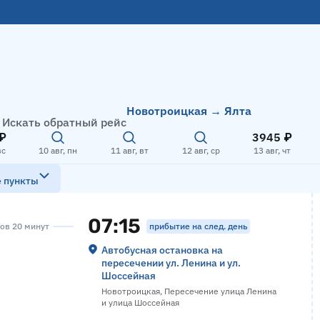
Новотроицкая → Ялта
Искать обратный рейс
₽
3945 ₽
вс
10 авг, пн
11 авг, вт
12 авг, ср
13 авг, чт
е пункты
07:15
прибытие на след. день
сов 20 минут
Автобусная остановка на
пересечении ул. Ленина и ул.
Шоссейная
Новотроицкая, Пересечение улица Ленина
и улица Шоссейная