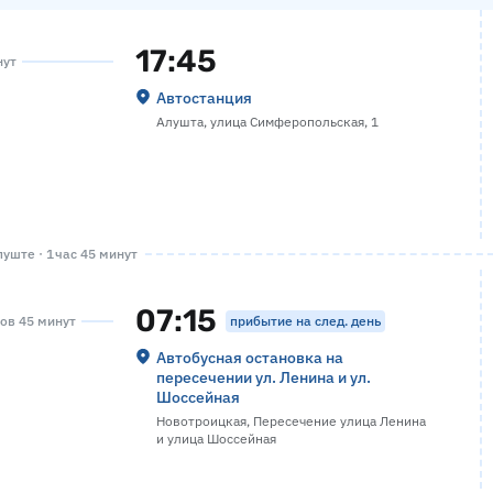
17:45
нут
Автостанция
Алушта, улица Симферопольская, 1
уште · 1 час 45 минут
07:15
прибытие на след. день
сов 45 минут
Автобусная остановка на
пересечении ул. Ленина и ул.
Шоссейная
Новотроицкая, Пересечение улица Ленина
и улица Шоссейная