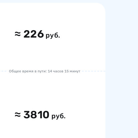
≈
226
руб.
Общее время в пути: 14 часов 15 минут
≈
3810
руб.