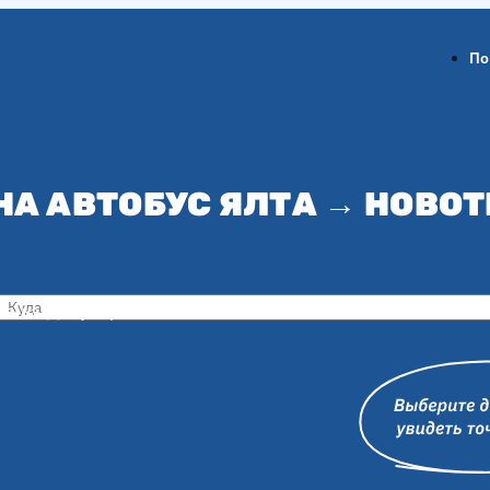
По
НА АВТОБУС ЯЛТА → НОВО
ов-на-Дону
Воронеж