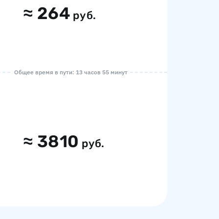
≈
264
руб.
Общее время в пути: 13 часов 55 минут
≈
3810
руб.