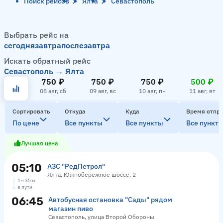
Поиск рейсов
Ялта
Севастополь
Выбрать рейс на
сегодня
завтра
послезавтра
Искать обратный рейс
Севастополь → Ялта
750 ₽
750 ₽
750 ₽
500 ₽
08 авг, сб
09 авг, вс
10 авг, пн
11 авг, вт
Сортировать
Откуда
Куда
Время отпр
По цене
Все пункты
Все пункты
Все пункт
Лучшая цена
05:10
АЗС "РедПетрол"
Ялта, Южнобережное шоссе, 2
1 ч 35 м
в пути
06:45
Автобусная остановка "Сады" рядом
магазин пиво
Севастополь, улица Второй Обороны