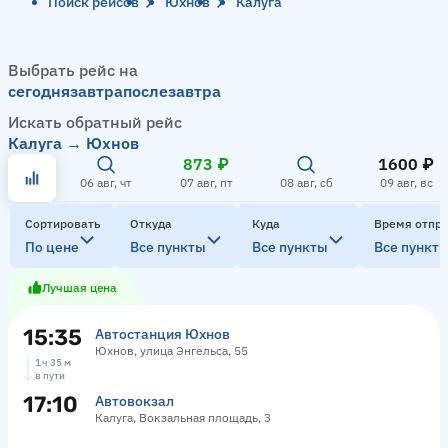
Поиск рейсов
Юхнов
Калуга
Выбрать рейс на
сегодня
завтра
послезавтра
Искать обратный рейс
Калуга → Юхнов
873 ₽
1600 ₽
06 авг, чт
07 авг, пт
08 авг, сб
09 авг, вс
Сортировать
Откуда
Куда
Время отпр
По цене
Все пункты
Все пункты
Все пункт
Лучшая цена
15:35
Автостанция Юхнов
Юхнов, улица Энгельса, 55
1 ч 35 м
в пути
17:10
Автовокзал
Калуга, Вокзальная площадь, 3