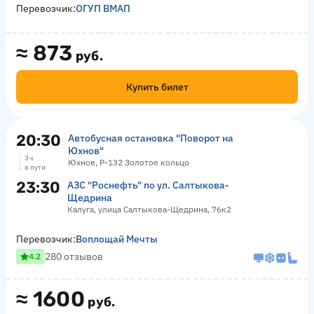
Перевозчик:
ОГУП ВМАП
≈
873
руб.
Купить билет
20:30
Автобусная остановка "Поворот на
Юхнов"
3 ч
Юхнов, Р-132 Золотое кольцо
в пути
23:30
АЗС "Роснефть" по ул. Салтыкова-
Щедрина
Калуга, улица Салтыкова-Щедрина, 76к2
Перевозчик:
Воплощай Мечты
280 отзывов
4.2
≈
1600
руб.