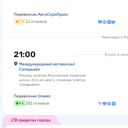
Перевозчик:
АвтоСержТранс
12 отзывов
3.4
Пересадка в Мос
21:00
В пути: 6 час
Международный автовокзал
Саларьево
Москва, посёлок Московский, Киевское
шоссе, 23-й км, дом 1, строение 1 метро
«Саларьево»
Перевозчик:
Олимп
282 отзывов
4.6
В пределах города