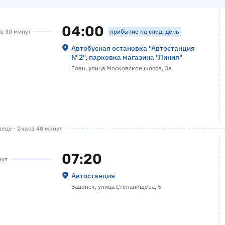
04:00
прибытие на след. день
ов 30 минут
Автобусная остановка "Автостанция
№2", парковка магазина "Линия"
Елец, улица Московское шоссе, 3а
еце · 2 часа 40 минут
07:20
нут
Автостанция
Задонск, улица Степанищева, 5