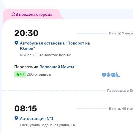
В пределах города
20:30
В пути: 7 час
Автобусная остановка "Поворот на
Юхнов"
Юхнов, Р-132 Золотое кольцо
Перевозчик:
Воплощай Мечты
280 отзывов
4.2
Пересадка в Ел
08:15
В пути: 45 ми
Автостанция №1
Елец, улица Задонская улица, 1А