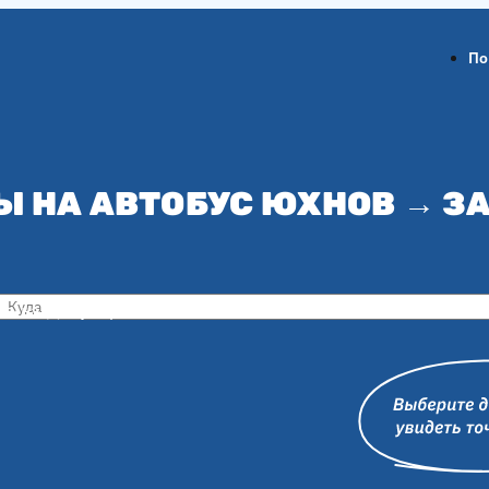
По
Ы НА АВТОБУС ЮХНОВ → З
ов-на-Дону
Воронеж