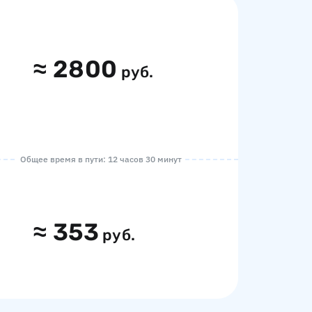
≈
2800
руб.
Общее время в пути: 12 часов 30 минут
≈
353
руб.