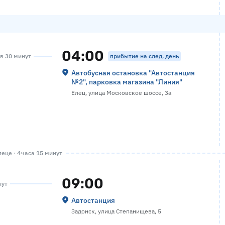
04:00
прибытие на след. день
ов 30 минут
Автобусная остановка "Автостанция
№2", парковка магазина "Линия"
Елец, улица Московское шоссе, 3а
еце · 4 часа 15 минут
09:00
нут
Автостанция
Задонск, улица Степанищева, 5