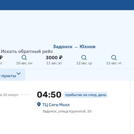
Задонск → Юхнов
Искать обратный рейс
₽
3000 ₽
вс
10 авг, пн
11 авг, вт
12 авг, ср
13 авг, чт
е пункты
04:50
прибытие на след. день
ов 20 минут
ТЦ Сити Молл
Задонск, улица Крупской, 55