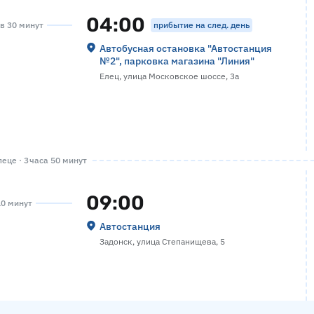
04:00
прибытие на след. день
ов 30 минут
Автобусная остановка "Автостанция
№2", парковка магазина "Линия"
Елец, улица Московское шоссе, 3а
еце · 3 часа 50 минут
09:00
10 минут
Автостанция
Задонск, улица Степанищева, 5