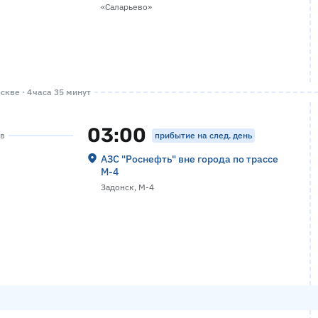
«Саларьево»
кве · 4 часа 35 минут
03:00
прибытие на след. день
ов
АЗС "Роснефть" вне города по трассе
М-4
Задонск, М-4