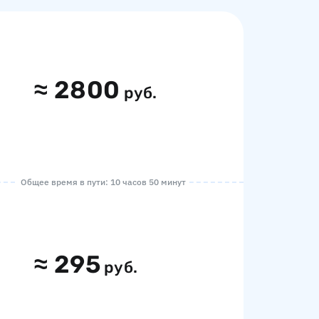
≈
2800
руб.
Общее время в пути: 10 часов 50 минут
≈
295
руб.