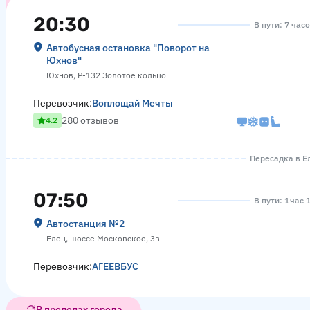
20:30
В пути: 7 час
Автобусная остановка "Поворот на
Юхнов"
Юхнов, Р-132 Золотое кольцо
Перевозчик:
Воплощай Мечты
280 отзывов
4.2
Пересадка в Ел
07:50
В пути: 1 час 
Автостанция №2
Елец, шоссе Московское, 3в
Перевозчик:
АГЕЕВБУС
В пределах города