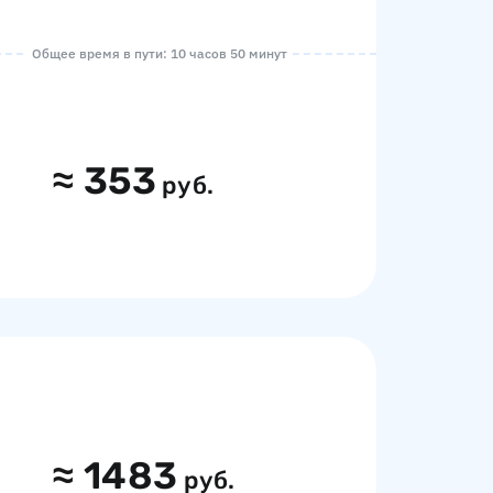
Общее время в пути: 10 часов 50 минут
≈
353
руб.
≈
1483
руб.