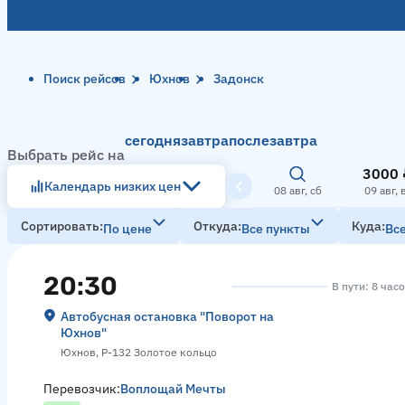
Поиск рейсов
Юхнов
Задонск
сегодня
завтра
послезавтра
Выбрать рейс на
3000 
Календарь низких цен
08 авг, сб
09 авг, 
Сортировать
Откуда
Куда
По цене
Все пункты
Вс
20:30
В пути: 8 час
Автобусная остановка "Поворот на
Юхнов"
Юхнов, Р-132 Золотое кольцо
Перевозчик:
Воплощай Мечты