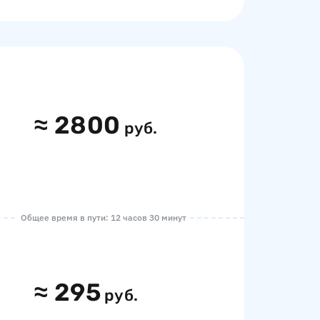
≈
2800
руб.
Общее время в пути: 12 часов 30 минут
≈
295
руб.