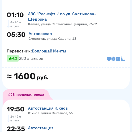
01:10
АЗС "Роснефть" по ул. Салтыкова-
Щедрина
4 ч 20 м
Калуга, улица Салтыкова-Щедрина, 76к2
в пути
05:30
Автовокзал
Смоленск, улица Кашена, 13
Перевозчик:
Воплощай Мечты
280 отзывов
4.2
≈
1600
руб.
В пределах города
19:50
Автостанция Юхнов
Юхнов, улица Энгельса, 55
2 ч 45 м
в пути
22:35
Автостанция