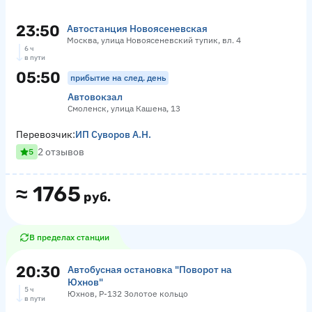
23:50
Автостанция Новоясеневская
Москва, улица Новоясеневский тупик, вл. 4
6 ч
в пути
05:50
прибытие на след. день
Автовокзал
Смоленск, улица Кашена, 13
Перевозчик:
ИП Суворов А.Н.
2 отзывов
5
≈
1765
руб.
В пределах станции
20:30
Автобусная остановка "Поворот на
Юхнов"
5 ч
Юхнов, Р-132 Золотое кольцо
в пути