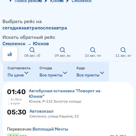
Поиск рейсов
Юхнов
Смоленск
Выбрать рейс на
сегодня
завтра
послезавтра
Искать обратный рейс
Смоленск → Юхнов
08 авг, сб
09 авг, вс
10 авг, пн
11 авг, вт
Сортировать
Откуда
Куда
По цене
Все пункты
Все пункты
01:40
Автобусная остановка "Поворот на
Юхнов"
3 ч 50 м
Юхнов, Р-132 Золотое кольцо
в пути
05:30
Автовокзал
Смоленск, улица Кашена, 13
Перевозчик:
Воплощай Мечты