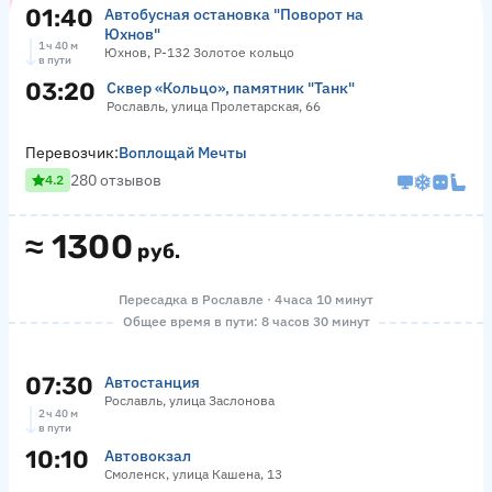
01:40
Автобусная остановка "Поворот на
Юхнов"
1 ч 40 м
Юхнов, Р-132 Золотое кольцо
в пути
03:20
Сквер «‎Кольцо», памятник "Танк"
Рославль, улица Пролетарская, 66
Перевозчик:
Воплощай Мечты
280 отзывов
4.2
≈
1300
руб.
Пересадка в Рославле · 4 часа 10 минут
Общее время в пути: 8 часов 30 минут
07:30
Автостанция
Рославль, улица Заслонова
2 ч 40 м
в пути
10:10
Автовокзал
Смоленск, улица Кашена, 13