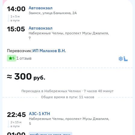
14:00
Автовокзал
Заинск, улица Баныкина, 2А
1 ч 5 м
в пути
15:05
Автовокзал
Набережные Челны, проспект Мусы Джалиля,
7
Перевозчик:
ИП Малахов В.Н.
1 отзыв
5
≈
300
руб.
Пересадка в Набережных Челнах · 7 часов 40 минут
Общее время в пути: 11 часов
22:45
АЗС-1 КТН
Набережные Челны, проспект Мусы Джалиля,
2 ч 15 м
5
в пути
01:00
прибытие на след. день