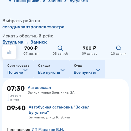
Поиск рейсов
Заинск
Бугульма
Выбрать рейс на
сегодня
завтра
послезавтра
Искать обратный рейс
Бугульма → Заинск
700 ₽
700 ₽
07 авг, пт
08 авг, сб
09 авг, вс
10 авг, пн
Сортировать
Откуда
Куда
По цене
Все пункты
Все пункты
07:30
Автовокзал
Заинск, улица Баныкина, 2А
2 ч 10 м
в пути
09:40
Автобусная остановка "Вокзал
Бугульма"
Бугульма, улица Клубная
Перевозчик:
ИП Малахов В.Н.