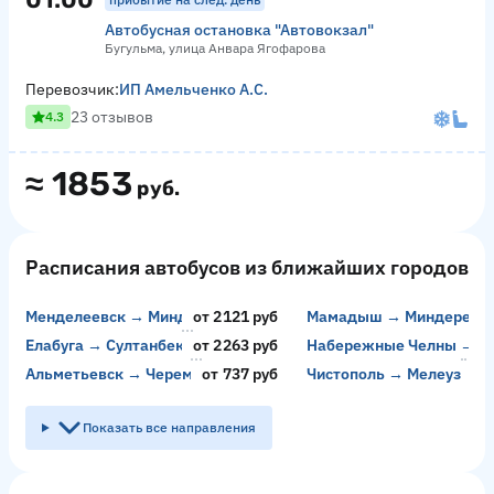
Автобусная остановка "Автовокзал"
Бугульма, улица Анвара Ягофарова
Перевозчик:
ИП Амельченко А.С.
23 отзывов
4.3
≈
1853
руб.
Расписания автобусов из ближайших городов
Менделеевск → Миндерево
от 2121 руб
Мамадыш → Миндерево
Елабуга → Султанбеково
от 2263 руб
Набережные Челны → Су
Альметьевск → Черемшан
от 737 руб
Чистополь → Мелеуз
Показать все направления