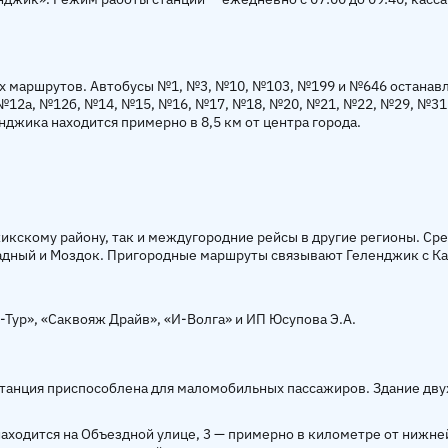
их маршрутов. Автобусы №1, №3, №10, №103, №199 и №646 останавл
 №12а, №12б, №14, №15, №16, №17, №18, №20, №21, №22, №29, №31
джика находится примерно в 8,5 км от центра города.
кскому району, так и междугородние рейсы в другие регионы. Сре
адный и Моздок. Пригородные маршруты связывают Геленджик с К
Тур», «Саквояж Драйв», «И-Волга» и ИП Юсупова Э.А.
станция приспособлена для маломобильных пассажиров. Здание дву
находится на Объездной улице, 3 — примерно в километре от нижне