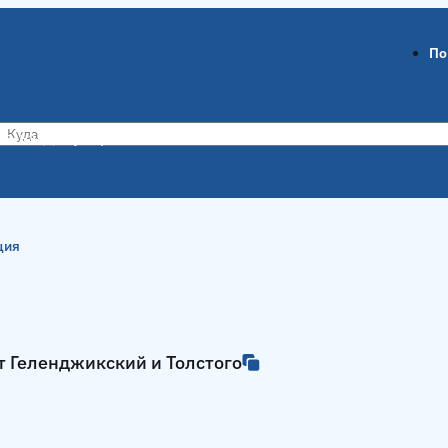
По
ов-на-Дону
Воронеж
ция
т Геленджикский и Толстого