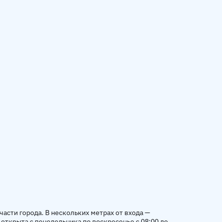
части города. В нескольких метрах от входа —
 открыта с понедельника по воскресенье с 08:00 до