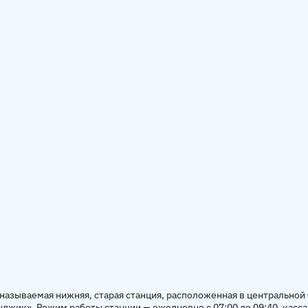
 называемая нижняя, старая станция, расположенная в центральной 
джик». Режим работы станции — ежедневно с 07:00 до 09:40, касса