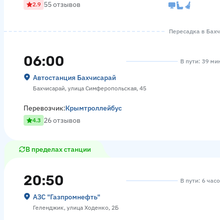
55 отзывов
2.9
Пересадка в Бахчи
06:00
В пути: 39 ми
Автостанция Бахчисарай
Бахчисарай, улица Симферопольская, 45
Перевозчик:
Крымтроллейбус
26 отзывов
4.3
В пределах станции
20:50
В пути: 6 час
АЗС "Газпромнефть"
Геленджик, улица Ходенко, 2Б