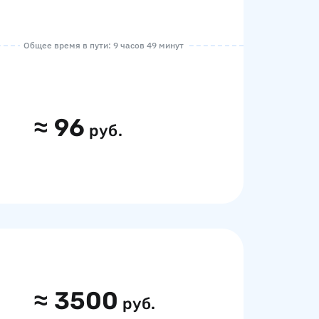
Общее время в пути: 9 часов 49 минут
≈
96
руб.
≈
3500
руб.