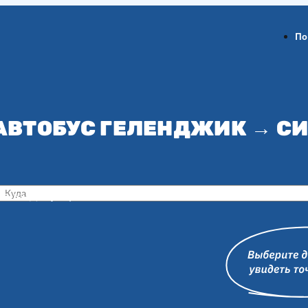
По
 АВТОБУС ГЕЛЕНДЖИК → С
ов-на-Дону
Воронеж