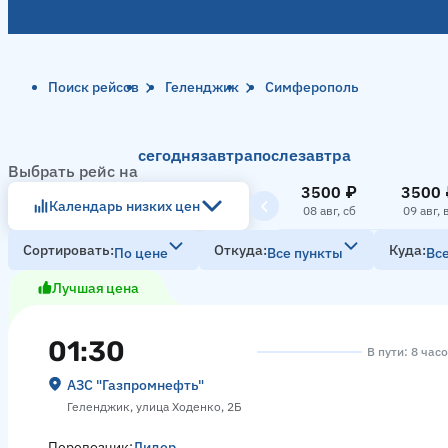
Поиск рейсов
Геленджик
Симферополь
сегодня
завтра
послезавтра
Выбрать рейс на
3500 ₽
3500 
Календарь низких цен
08 авг, сб
09 авг, 
Сортировать
Откуда
Куда
По цене
Все пункты
Вс
Лучшая цена
01:30
В пути: 8 час
АЗС "Газпромнефть"
Геленджик, улица Ходенко, 2Б
Перевозчик:
Лидер