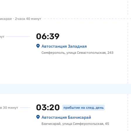
сарае · 2 часа 40 минут
06:39
нут
Автостанция Западная
Симферополь, улица Севастопольская, 243
03:20
прибытие на след. день
ов 30 минут
Автостанция Бахчисарай
Бахчисарай, улица Симферопольская, 45