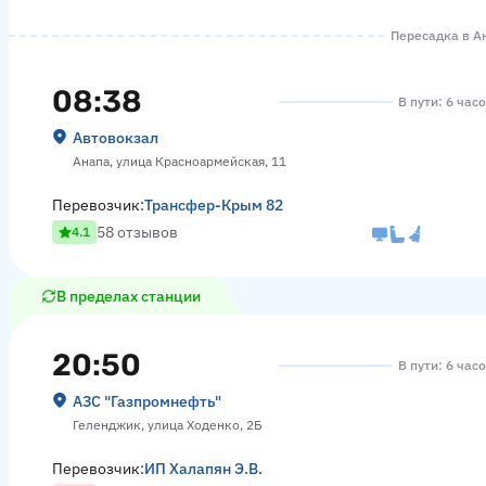
Пересадка в Ан
08:38
В пути: 6 час
Автовокзал
Анапа, улица Красноармейская, 11
Перевозчик:
Трансфер-Крым 82
58 отзывов
4.1
В пределах станции
20:50
В пути: 6 час
АЗС "Газпромнефть"
Геленджик, улица Ходенко, 2Б
Перевозчик:
ИП Халапян Э.В.