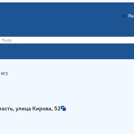
По
ов-на-Дону
Воронеж
я №2
ласть, улица Кирова, 52