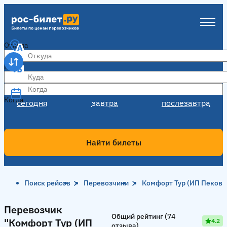
Откуда
Куда
Когда
Когда
сегодня
завтра
послезавтра
Найти билеты
Поиск рейсов
Перевозчики
Комфорт Тур (ИП Пеков Э
Перевозчик "Комфорт Тур (ИП Пеков Э.А.)"
Перевозчик
Общий рейтинг (74
"Комфорт Тур (ИП
4.2
отзыва)