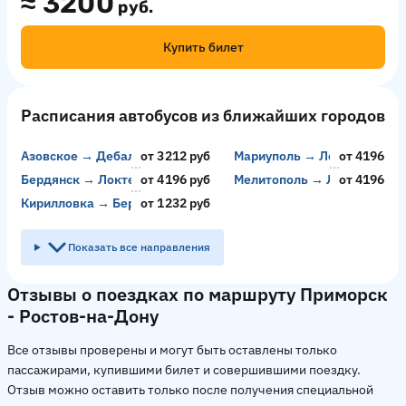
≈
3200
руб.
Купить билет
Расписания автобусов из ближайших городов
Азовское → Дебальцево
от 3212 руб
Мариуполь → Локтев
от 4196 ру
Бердянск → Локтев
от 4196 руб
Мелитополь → Локтев
от 4196 ру
Кирилловка → Бердянск
от 1232 руб
Показать все направления
Отзывы о поездках по маршруту Приморск
- Ростов-на-Дону
Все отзывы проверены и могут быть оставлены только
пассажирами, купившими билет и совершившими поездку.
Отзыв можно оставить только после получения специальной