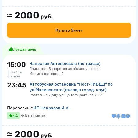
≈
2000
руб.
Купить билет
Лучшая цена
15:00
Напротив Автовокзала (по трассе)
Приморск, Запорожская область, шоссе
8 ч 45 м
Мелитопольское, 2
в пути
23:45
Автобусная остановка "Пост-ГИБДД" по
ул.Малиновскго (въезд в город. круг)
Ростов-на-Дону, улица Таганрогская, 229
Перевозчик:
ИП Некрасов И.А.
755 отзывов
4.1
≈
2000
руб.