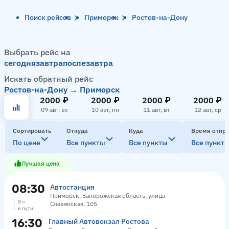
Поиск рейсов
Приморск
Ростов-на-Дону
Выбрать рейс на
сегодня
завтра
послезавтра
Искать обратный рейс
Ростов-на-Дону → Приморск
2000 ₽
2000 ₽
2000 ₽
2000 ₽
09 авг, вс
10 авг, пн
11 авг, вт
12 авг, ср
Сортировать
Откуда
Куда
Время отпр
По цене
Все пункты
Все пункты
Все пункт
Лучшая цена
08:30
Автостанция
Приморск, Запорожская область, улица
8 ч
Славянская, 105
в пути
16:30
Главный Автовокзал Ростова