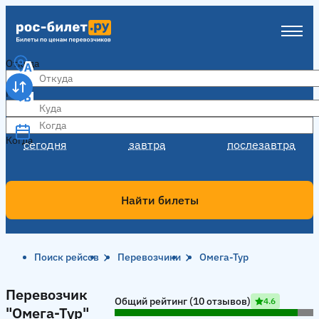
Откуда
Куда
Когда
Когда
сегодня
завтра
послезавтра
Найти билеты
Поиск рейсов
Перевозчики
Омега-Тур
Перевозчик "Омега-Тур"
Перевозчик
Общий рейтинг (10 отзывов)
4.6
"Омега-Тур"