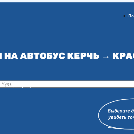
По
 НА АВТОБУС КЕРЧЬ → КР
ов-на-Дону
Воронеж