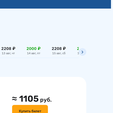
2208 ₽
2000 ₽
2208 ₽
2000 ₽
2208
13 авг, чт
14 авг, пт
15 авг, сб
16 авг, вс
17 авг,
≈
1105
руб.
Купить билет