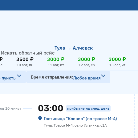
Тула → Алчевск
Искать обратный рейс
₽
3500 ₽
3000 ₽
3000 ₽
3000 ₽
вс
10 авг, пн
11 авг, вт
12 авг, ср
13 авг, чт
Время отправления
е пункты
Любое время
03:00
прибытие на след. день
сов 20 минут
Гостиница "Клевер" (по трассе М-4)
Тула, Трасса М-4, село Ильинка, с1А