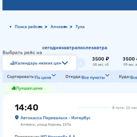
Поиск рейсов
Алчевск
Тула
сегодня
завтра
послезавтра
Выбрать рейс на
3500 ₽
3500 
Календарь низких цен
08 авг, сб
09 авг, 
Сортировать
Откуда
Куда
По цене
Все пункты
Вс
Лучшая цена
14:40
В пути: 12 ча
Автокасса Перевальск - Интербус
Алчевск, улица Кирова, 157а
Перевозчик:
ИП Нескреба А.А.