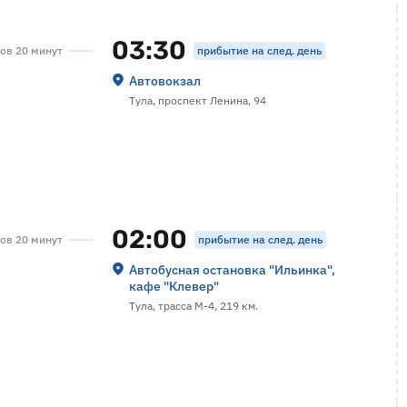
03:30
прибытие на след. день
сов 20 минут
Автовокзал
Тула, проспект Ленина, 94
02:00
прибытие на след. день
сов 20 минут
Автобусная остановка "Ильинка",
кафе "Клевер"
Тула, трасса М-4, 219 км.