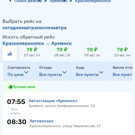
Поиск рейсов
Армянск
Красноперекопск
Выбрать рейс на
сегодня
завтра
послезавтра
Искать обратный рейс
Красноперекопск → Армянск
78 ₽
78 ₽
78 ₽
78 ₽
07 авг, пт
08 авг, сб
09 авг, вс
10 авг, пн
Сортировать
Откуда
Куда
Время отпр
По цене
Все пункты
Все пункты
Все пункт
Лучшая цена
07:55
Автостанция «Армянск»
Армянск, шоссе Симферопольское, 10
35 м
в пути
08:30
Автовокзал
Красноперекопск, улица Таврическая, 17