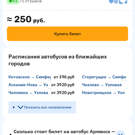
75 отзывов
4.5
≈
250
руб.
Купить билет
Расписания автобусов из ближайших
городов
Котовское → Симферополь
от 396 руб
Стерегущее → Симфероп
от
Аскания-Нова → Узловая
от 3920 руб
Чкалово → Узловая
от 
Чаплинка → Узловая
от 3920 руб
Новотроицкое → Узловая
от 
Показать все направления
Сколько стоит билет на автобус Армянск —