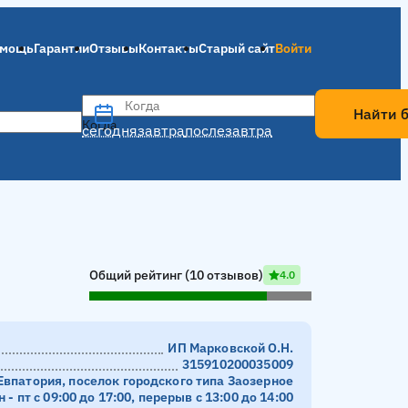
мощь
Гарантии
Отзывы
Контакты
Старый сайт
Войти
Когда
Найти 
Когда
сегодня
завтра
послезавтра
Общий рейтинг (10 отзывов)
4.0
ИП Марковской О.Н.
315910200035009
Евпатория, поселок городского типа Заозерное
н - пт с 09:00 до 17:00, перерыв с 13:00 до 14:00