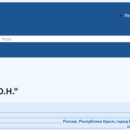
По
ов-на-Дону
Воронеж
.Н."
.Н."
Россия, Республика Крым, город 
п