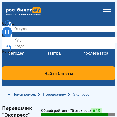
Откуда
Куда
Когда
Когда
сегодня
завтра
послезавтра
Найти билеты
Поиск рейсов
Перевозчики
Экспресс
Перевозчик "Экспресс"
Перевозчик
Общий рейтинг (75 отзывов)
4.5
"Экспресс"