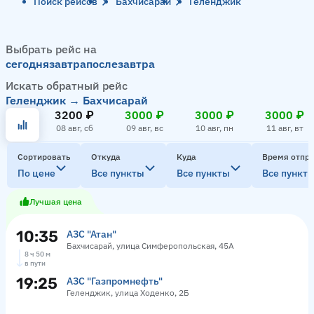
Поиск рейсов
Бахчисарай
Геленджик
Выбрать рейс на
сегодня
завтра
послезавтра
Искать обратный рейс
Геленджик → Бахчисарай
3200 ₽
3000 ₽
3000 ₽
3000 ₽
08 авг, сб
09 авг, вс
10 авг, пн
11 авг, вт
Сортировать
Откуда
Куда
Время отпр
По цене
Все пункты
Все пункты
Все пункт
Лучшая цена
10:35
АЗС "Атан"
Бахчисарай, улица Симферопольская, 45А
8 ч 50 м
в пути
19:25
АЗС "Газпромнефть"
Геленджик, улица Ходенко, 2Б