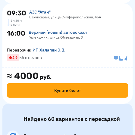
09:30
АЗС "Атан"
Бахчисарай, улица Симферопольская, 45А
6 ч 30 м
в пути
16:00
Верхний (новый) автовокзал
Геленджик, улица Объездная, 3
Перевозчик:
ИП Халапян Э.В.
55 отзывов
2.9
≈
4000
руб.
Купить билет
Найдено 60 вариантов с пересадкой