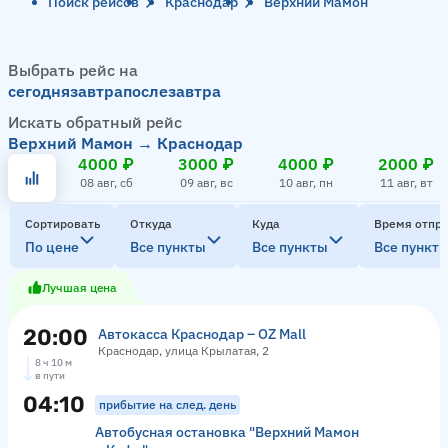
Поиск рейсов
Краснодар
Верхний Мамон
Выбрать рейс на
сегодня
завтра
послезавтра
Искать обратный рейс
Верхний Мамон → Краснодар
4000 ₽
3000 ₽
4000 ₽
2000 ₽
08 авг, сб
09 авг, вс
10 авг, пн
11 авг, вт
Сортировать
Откуда
Куда
Время отпр
По цене
Все пункты
Все пункты
Все пункт
Лучшая цена
20:00
Автокасса Краснодар – OZ Mall
Краснодар, улица Крылатая, 2
8 ч 10 м
в пути
04:10
прибытие на след. день
Автобусная остановка "Верхний Мамон