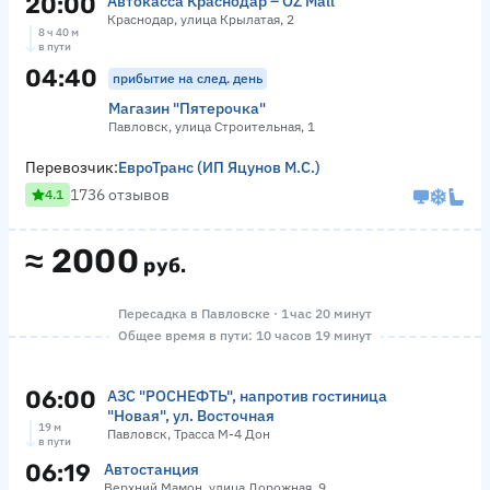
20:00
Автокасса Краснодар – OZ Mall
Краснодар, улица Крылатая, 2
8 ч 40 м
в пути
04:40
прибытие на след. день
Магазин "Пятерочка"
Павловск, улица Строительная, 1
Перевозчик:
ЕвроТранс (ИП Яцунов М.С.)
1736 отзывов
4.1
≈
2000
руб.
Пересадка в Павловске · 1 час 20 минут
Общее время в пути: 10 часов 19 минут
06:00
АЗС "РОСНЕФТЬ", напротив гостиница
"Новая", ул. Восточная
19 м
Павловск, Трасса М-4 Дон
в пути
06:19
Автостанция
Верхний Мамон, улица Дорожная, 9