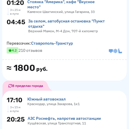
01:20
Стоянка "Америка", кафе "Вкусное
место"
3 ч 25 м
Каменск-Шахтинский, улица Гагарина, 33
в пути
04:45
За селом, автобусная остановка "Пункт
отдыха"
Верхний Мамон, М-4 Дон, 707-й километр
Перевозчик:
Ставрополь-Транстур
210 отзывов
4.2
≈
1800
руб.
В пределах города
17:10
Южный автовокзал
Краснодар, улица Захарова, 1к1
3 ч 15 м
в пути
20:25
АЗС Роснефть, напротив автостанции
Кущёвская, улица Транспортная, 11