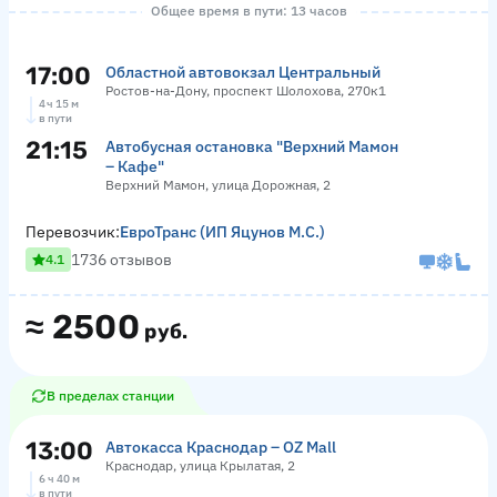
Общее время в пути: 13 часов
17:00
Областной автовокзал Центральный
Ростов-на-Дону, проспект Шолохова, 270к1
4 ч 15 м
в пути
21:15
Автобусная остановка "Верхний Мамон
– Кафе"
Верхний Мамон, улица Дорожная, 2
Перевозчик:
ЕвроТранс (ИП Яцунов М.С.)
1736 отзывов
4.1
≈
2500
руб.
В пределах станции
13:00
Автокасса Краснодар – OZ Mall
Краснодар, улица Крылатая, 2
6 ч 40 м
в пути