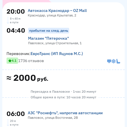
20:00
Автокасса Краснодар – OZ Mall
Краснодар, улица Крылатая, 2
8 ч 40 м
в пути
04:40
прибытие на след. день
Магазин "Пятерочка"
Павловск, улица Строительная, 1
Перевозчик:
ЕвроТранс (ИП Яцунов М.С.)
1736 отзывов
4.1
≈
2000
руб.
Пересадка в Павловске · 1 час 20 минут
Общее время в пути: 10 часов 20 минут
06:00
АЗС "Роснефть", напротив автостанции
Павловск, улица Восточная, 2В
20 м
в пути