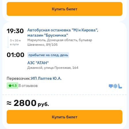
Купить билет
19:30
Автобусная остановка "М/н Кирова",
магазин "Брусничка"
Мариуполь, Донецкая область, бульвар
5 ч 30 м
в пути
Шевченко, 89/105
01:00
прибытие на след. день
АЗС "АТАН"
Джанкой, улица Проезжая, 164
Перевозчик:
ИП Лаптев Ю.А.
8 отзывов
4.5
≈
2800
руб.
Купить билет