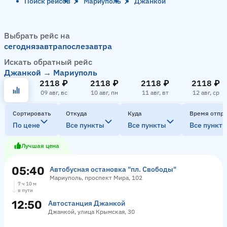
Поиск рейсов
Мариуполь
Джанкой
Выбрать рейс на
сегодня
завтра
послезавтра
Искать обратный рейс
Джанкой → Мариуполь
2118 ₽
2118 ₽
2118 ₽
2118 ₽
09 авг, вс
10 авг, пн
11 авг, вт
12 авг, ср
Сортировать
Откуда
Куда
Время отпр
По цене
Все пункты
Все пункты
Все пункт
Лучшая цена
05:40
Автобусная остановка "пл. Свободы"
Мариуполь, проспект Мира, 102
7 ч 10 м
в пути
12:50
Автостанция Джанкой
Джанкой, улица Крымская, 30