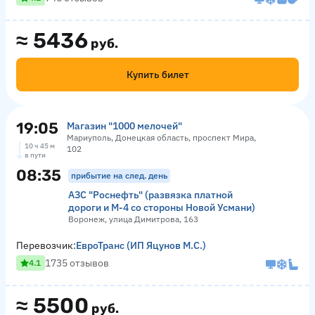
≈
5436
руб.
Купить билет
19:05
Магазин "1000 мелочей"
Мариуполь, Донецкая область, проспект Мира,
10 ч 45 м
102
в пути
08:35
прибытие на след. день
АЗС "Роснефть" (развязка платной
дороги и М-4 со стороны Новой Усмани)
Воронеж, улица Димитрова, 163
Перевозчик:
ЕвроТранс (ИП Яцунов М.С.)
1735 отзывов
4.1
≈
5500
руб.