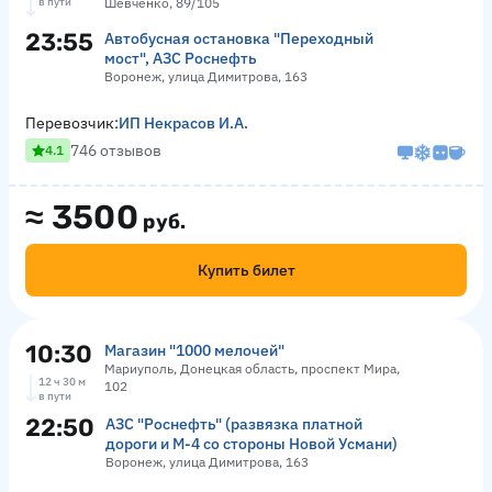
в пути
Шевченко, 89/105
23:55
Автобусная остановка "Переходный
мост", АЗС Роснефть
Воронеж, улица Димитрова, 163
Перевозчик:
ИП Некрасов И.А.
746 отзывов
4.1
≈
3500
руб.
Купить билет
10:30
Магазин "1000 мелочей"
Мариуполь, Донецкая область, проспект Мира,
12 ч 30 м
102
в пути
22:50
АЗС "Роснефть" (развязка платной
дороги и М-4 со стороны Новой Усмани)
Воронеж, улица Димитрова, 163