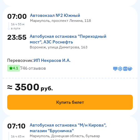
07:00
Автовокзал №2 Южный
Мариуполь, проспект Ленина, 118
16 ч 55 м
в пути
23:55
Автобусная остановка "Переходный
мост", АЗС Роснефть
Воронеж, улица Димитрова, 163
Перевозчик:
ИП Некрасов И.А.
746 отзывов
4.1
≈
3500
руб.
Купить билет
07:10
Автобусная остановка "М/н Кирова",
магазин "Брусничка"
Мариуполь, Донецкая область, бульвар
16 ч 45 м