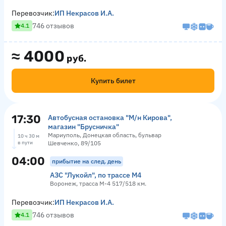
Перевозчик:
ИП Некрасов И.А.
746 отзывов
4.1
≈
4000
руб.
Купить билет
17:30
Автобусная остановка "М/н Кирова",
магазин "Брусничка"
Мариуполь, Донецкая область, бульвар
10 ч 30 м
в пути
Шевченко, 89/105
04:00
прибытие на след. день
АЗС "Лукойл", по трассе М4
Воронеж, трасса М-4 517/518 км.
Перевозчик:
ИП Некрасов И.А.
746 отзывов
4.1