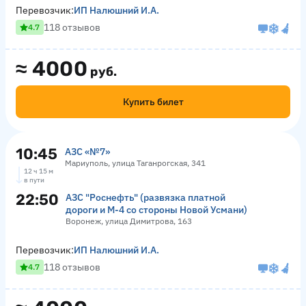
Перевозчик:
ИП Налюшний И.А.
118 отзывов
4.7
≈
4000
руб.
Купить билет
10:45
АЗС «№7»
Мариуполь, улица Таганрогская, 341
12 ч 15 м
в пути
22:50
АЗС "Роснефть" (развязка платной
дороги и М-4 со стороны Новой Усмани)
Воронеж, улица Димитрова, 163
Перевозчик:
ИП Налюшний И.А.
118 отзывов
4.7