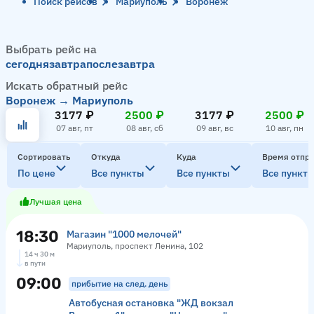
Поиск рейсов
Мариуполь
Воронеж
Выбрать рейс на
сегодня
завтра
послезавтра
Искать обратный рейс
Воронеж → Мариуполь
3177 ₽
2500 ₽
3177 ₽
2500 ₽
07 авг, пт
08 авг, сб
09 авг, вс
10 авг, пн
Сортировать
Откуда
Куда
Время отпр
По цене
Все пункты
Все пункты
Все пункт
Лучшая цена
18:30
Магазин "1000 мелочей"
Мариуполь, проспект Ленина, 102
14 ч 30 м
в пути
09:00
прибытие на след. день
Автобусная остановка "ЖД вокзал