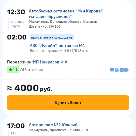
12:30
Автобусная остановка "М/н Кирова",
магазин "Брусничка"
Мариуполь, Донецкая область, бульвар
13 ч 30 м
в пути
Шевченко, 89/105
02:00
прибытие на след. день
АЗС "Лукойл", по трассе М4
Воронеж, трасса М-4 517/518 км.
Перевозчик:
ИП Некрасов И.А.
746 отзывов
4.1
≈
4000
руб.
Купить билет
17:00
Автовокзал №2 Южный
Мариуполь, проспект Ленина, 118
17 ч