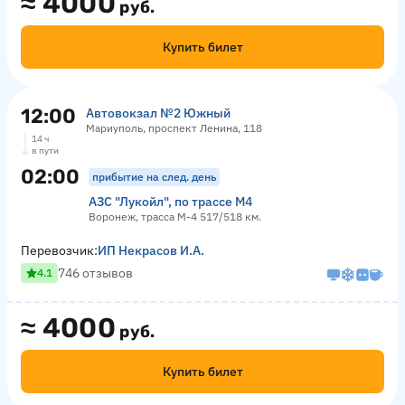
≈
4000
руб.
Купить билет
12:00
Автовокзал №2 Южный
Мариуполь, проспект Ленина, 118
14 ч
в пути
02:00
прибытие на след. день
АЗС "Лукойл", по трассе М4
Воронеж, трасса М-4 517/518 км.
Перевозчик:
ИП Некрасов И.А.
746 отзывов
4.1
≈
4000
руб.
Купить билет