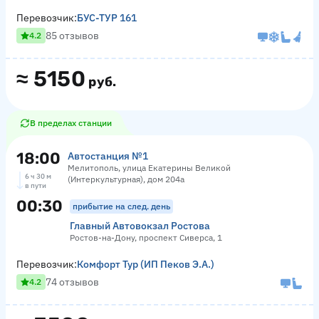
Перевозчик:
БУС-ТУР 161
85 отзывов
4.2
≈
5150
руб.
В пределах станции
18:00
Автостанция №1
Мелитополь, улица Екатерины Великой
6 ч 30 м
(Интеркультурная), дом 204а
в пути
00:30
прибытие на след. день
Главный Автовокзал Ростова
Ростов-на-Дону, проспект Сиверса, 1
Перевозчик:
Комфорт Тур (ИП Пеков Э.А.)
74 отзывов
4.2