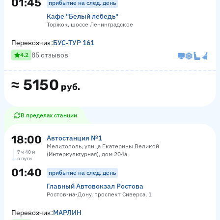
01:45
прибытие на след. день
Кафе "Белый лебедь"
Торжок, шоссе Ленинградское
Перевозчик:
БУС-ТУР 161
85 отзывов
4.2
≈
5150
руб.
В пределах станции
18:00
Автостанция №1
Мелитополь, улица Екатерины Великой
7 ч 40 м
(Интеркультурная), дом 204а
в пути
01:40
прибытие на след. день
Главный Автовокзал Ростова
Ростов-на-Дону, проспект Сиверса, 1
Перевозчик:
МАРЛИН