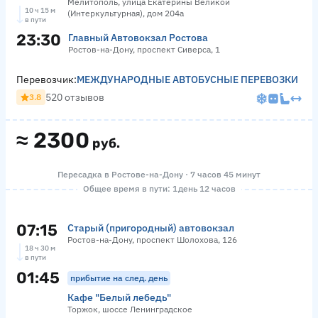
Мелитополь, улица Екатерины Великой
10 ч 15 м
(Интеркультурная), дом 204а
в пути
23:30
Главный Автовокзал Ростова
Ростов-на-Дону, проспект Сиверса, 1
Перевозчик:
МЕЖДУНАРОДНЫЕ АВТОБУСНЫЕ ПЕРЕВОЗКИ
520 отзывов
3.8
≈
2300
руб.
Пересадка в Ростове-на-Дону · 7 часов 45 минут
Общее время в пути: 1 день 12 часов
07:15
Старый (пригородный) автовокзал
Ростов-на-Дону, проспект Шолохова, 126
18 ч 30 м
в пути
01:45
прибытие на след. день
Кафе "Белый лебедь"
Торжок, шоссе Ленинградское