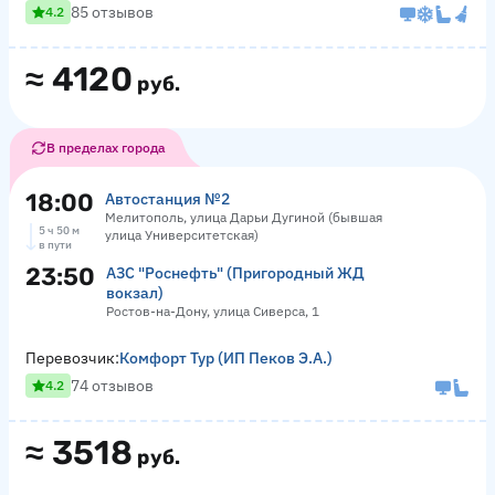
85 отзывов
4.2
≈
4120
руб.
В пределах города
18:00
Автостанция №2
Мелитополь, улица Дарьи Дугиной (бывшая
5 ч 50 м
улица Университетская)
в пути
23:50
АЗС "Роснефть" (Пригородный ЖД
вокзал)
Ростов-на-Дону, улица Сиверса, 1
Перевозчик:
Комфорт Тур (ИП Пеков Э.А.)
74 отзывов
4.2
≈
3518
руб.