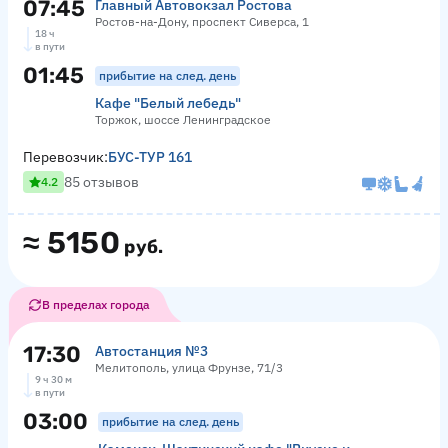
07:45
Главный Автовокзал Ростова
Ростов-на-Дону, проспект Сиверса, 1
18 ч
в пути
01:45
прибытие на след. день
Кафе "Белый лебедь"
Торжок, шоссе Ленинградское
Перевозчик:
БУС-ТУР 161
85 отзывов
4.2
≈
5150
руб.
В пределах города
17:30
Автостанция №3
Мелитополь, улица Фрунзе, 71/3
9 ч 30 м
в пути
03:00
прибытие на след. день