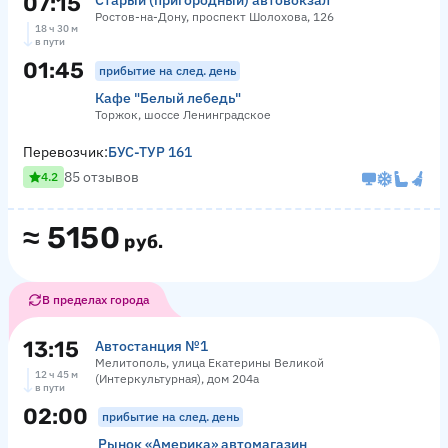
07:15
Старый (пригородный) автовокзал
Ростов-на-Дону, проспект Шолохова, 126
18 ч 30 м
в пути
01:45
прибытие на след. день
Кафе "Белый лебедь"
Торжок, шоссе Ленинградское
Перевозчик:
БУС-ТУР 161
85 отзывов
4.2
≈
5150
руб.
В пределах города
13:15
Автостанция №1
Мелитополь, улица Екатерины Великой
12 ч 45 м
(Интеркультурная), дом 204а
в пути
02:00
прибытие на след. день
Рынок «Америка» автомагазин