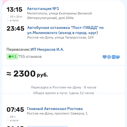
13:15
Автостанция №1
Мелитополь, улица Екатерины Великой
10 ч 30 м
(Интеркультурная), дом 204а
в пути
23:45
Автобусная остановка "Пост-ГИБДД" по
ул.Малиновскго (въезд в город. круг)
Ростов-на-Дону, улица Таганрогская, 229
Перевозчик:
ИП Некрасов И.А.
755 отзывов
4.1
≈
2300
руб.
Пересадка в Ростове-на-Дону · 8 часов
Общее время в пути: 1 день 12 часов
07:45
Главный Автовокзал Ростова
Ростов-на-Дону, проспект Сиверса, 1
18 ч
в пути