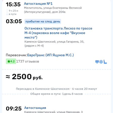
15:35
Автостанция №1
Мелитополь, улица Екатерины Великой
9 ч 25 м
(Интеркультурная), дом 204а
в пути
03:05
прибытие на след. день
Остановка транспорта Лесхоз по трассе
М-4 (парковка возле кафе "Вкусное
место")
Каменск-Шахтинский, улица Гагарина, 35,
(рядом с М-4)
Перевозчик:
ЕвроТранс (ИП Яцунов М.С.)
1737 отзывов
4.2
≈
2500
руб.
Пересадка в Каменске-Шахтинском · 6 часов 20 минут
Общее время в пути: 1 день 8 часов
09:25
Автостанция
Каменск-Шахтинский, улица Народная, 3