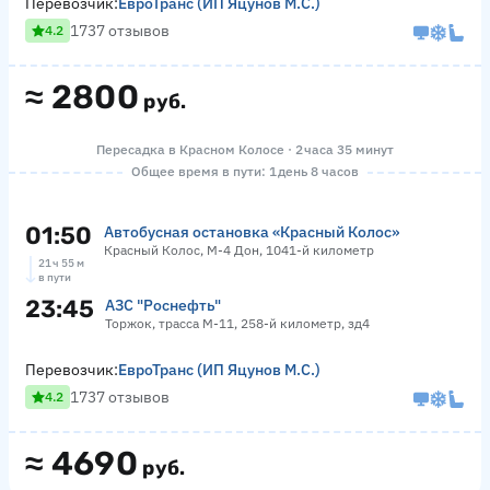
Перевозчик:
ЕвроТранс (ИП Яцунов М.С.)
1737 отзывов
4.2
≈
2800
руб.
Пересадка в Красном Колосе · 2 часа 35 минут
Общее время в пути: 1 день 8 часов
01:50
Автобусная остановка «Красный Колос»
Красный Колос, М-4 Дон, 1041-й километр
21 ч 55 м
в пути
23:45
АЗС "Роснефть"
Торжок, трасса М-11, 258-й километр, зд4
Перевозчик:
ЕвроТранс (ИП Яцунов М.С.)
1737 отзывов
4.2
≈
4690
руб.