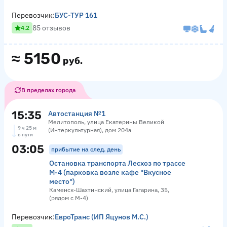
Перевозчик:
БУС-ТУР 161
85 отзывов
4.2
≈
5150
руб.
В пределах города
15:35
Автостанция №1
Мелитополь, улица Екатерины Великой
9 ч 25 м
(Интеркультурная), дом 204а
в пути
03:05
прибытие на след. день
Остановка транспорта Лесхоз по трассе
М-4 (парковка возле кафе "Вкусное
место")
Каменск-Шахтинский, улица Гагарина, 35,
(рядом с М-4)
Перевозчик:
ЕвроТранс (ИП Яцунов М.С.)