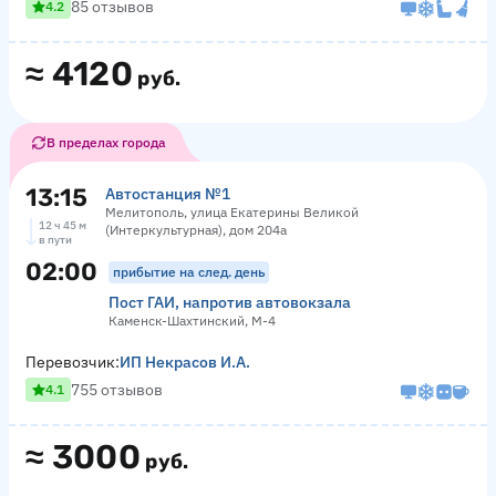
85 отзывов
4.2
≈
4120
руб.
В пределах города
13:15
Автостанция №1
Мелитополь, улица Екатерины Великой
12 ч 45 м
(Интеркультурная), дом 204а
в пути
02:00
прибытие на след. день
Пост ГАИ, напротив автовокзала
Каменск-Шахтинский, М-4
Перевозчик:
ИП Некрасов И.А.
755 отзывов
4.1
≈
3000
руб.