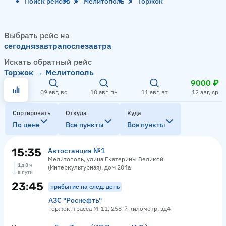
Поиск рейсов
Мелитополь
Торжок
Выбрать рейс на
сегодня
завтра
послезавтра
Искать обратный рейс
Торжок → Мелитополь
9000 ₽
09 авг, вс
10 авг, пн
11 авг, вт
12 авг, ср
Сортировать
Откуда
Куда
По цене
Все пункты
Все пункты
15:35
Автостанция №1
Мелитополь, улица Екатерины Великой
1 д 8 ч
(Интеркультурная), дом 204а
в пути
23:45
прибытие на след. день
АЗС "Роснефть"
Торжок, трасса М-11, 258-й километр, зд4