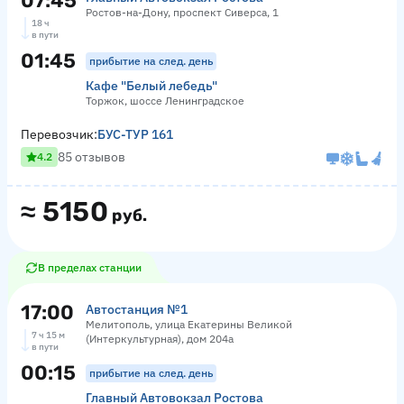
07:45
Ростов-на-Дону, проспект Сиверса, 1
18 ч
в пути
01:45
прибытие на след. день
Кафе "Белый лебедь"
Торжок, шоссе Ленинградское
Перевозчик:
БУС-ТУР 161
85 отзывов
4.2
≈
5150
руб.
В пределах станции
17:00
Автостанция №1
Мелитополь, улица Екатерины Великой
7 ч 15 м
(Интеркультурная), дом 204а
в пути
00:15
прибытие на след. день
Главный Автовокзал Ростова