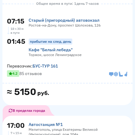
Общее время в пути: 1 день 7 часов
07:15
Старый (пригородный) автовокзал
Ростов-на-Дону, проспект Шолохова, 126
18 ч 30 м
в пути
01:45
прибытие на след. день
Кафе "Белый лебедь"
Торжок, шоссе Ленинградское
Перевозчик:
БУС-ТУР 161
85 отзывов
4.2
≈
5150
руб.
В пределах города
17:00
Автостанция №1
Мелитополь, улица Екатерины Великой
7 ч 15 м
(Интеркультурная), дом 204а