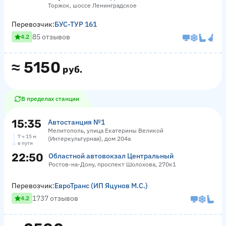
Торжок, шоссе Ленинградское
Перевозчик:
БУС-ТУР 161
85 отзывов
4.2
≈
5150
руб.
В пределах станции
15:35
Автостанция №1
Мелитополь, улица Екатерины Великой
7 ч 15 м
(Интеркультурная), дом 204а
в пути
22:50
Областной автовокзал Центральный
Ростов-на-Дону, проспект Шолохова, 270к1
Перевозчик:
ЕвроТранс (ИП Яцунов М.С.)
1737 отзывов
4.2