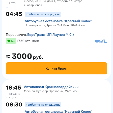
шоссе, 23-й км, дом 1, строение 1 метро
в пути
«Саларьево»
04:45
прибытие на след. день
Автобусная остановка "Красный Колос"
Новочеркасск, Трасса М-4 Дон, 1041-й км
Перевозчик:
ЕвроТранс (ИП Яцунов М.С.)
1735 отзывов
4.1
≈
3000
руб.
Купить билет
18:45
Автовокзал Красногвардейский
Москва, бульвар Ореховый, 24/1, «г»
13 ч 45 м
в пути
08:30
прибытие на след. день
Автобусная остановка "Красный Колос"