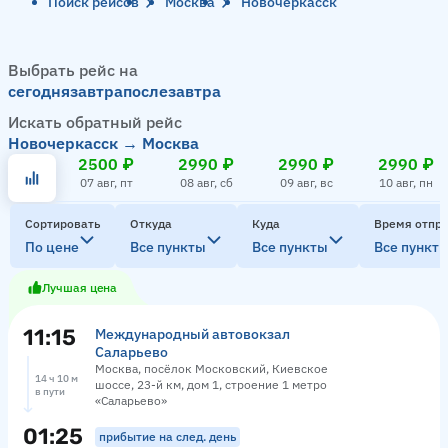
Поиск рейсов
Москва
Новочеркасск
Выбрать рейс на
сегодня
завтра
послезавтра
Искать обратный рейс
Новочеркасск → Москва
2500 ₽
2990 ₽
2990 ₽
2990 ₽
07 авг, пт
08 авг, сб
09 авг, вс
10 авг, пн
Сортировать
Откуда
Куда
Время отпр
По цене
Все пункты
Все пункты
Все пункт
Лучшая цена
11:15
Международный автовокзал
Саларьево
Москва, посёлок Московский, Киевское
14 ч 10 м
шоссе, 23-й км, дом 1, строение 1 метро
в пути
«Саларьево»
01:25
прибытие на след. день