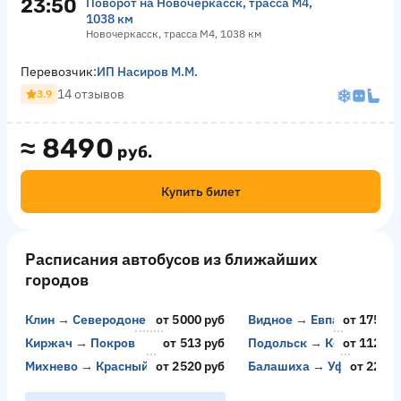
23:50
Поворот на Новочеркасск, трасса М4,
1038 км
Новочеркасск, трасса М4, 1038 км
Перевозчик:
ИП Насиров М.М.
14 отзывов
3.9
≈
8490
руб.
Купить билет
Расписания автобусов из ближайших
городов
Клин → Северодонецк
от 5000 руб
Видное → Евпатория
от 17500 
Киржач → Покров
от 513 руб
Подольск → Керчь
от 11200 
Михнево → Красный Колос
от 2520 руб
Балашиха → Уфа
от 2218 