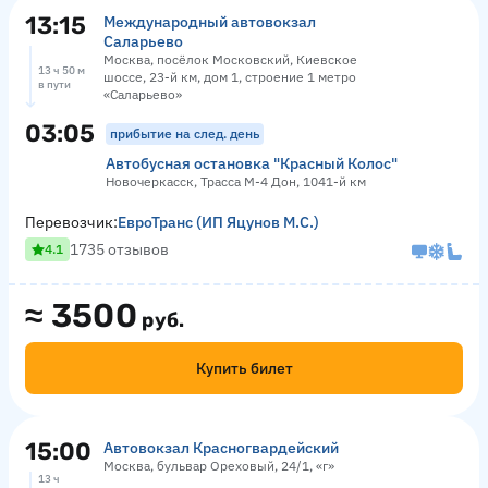
13:15
Международный автовокзал
Саларьево
Москва, посёлок Московский, Киевское
13 ч 50 м
шоссе, 23-й км, дом 1, строение 1 метро
в пути
«Саларьево»
03:05
прибытие на след. день
Автобусная остановка "Красный Колос"
Новочеркасск, Трасса М-4 Дон, 1041-й км
Перевозчик:
ЕвроТранс (ИП Яцунов М.С.)
1735 отзывов
4.1
≈
3500
руб.
Купить билет
15:00
Автовокзал Красногвардейский
Москва, бульвар Ореховый, 24/1, «г»
13 ч