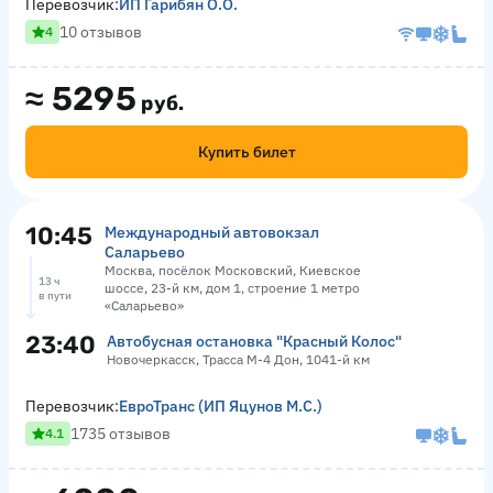
Перевозчик:
ИП Гарибян О.О.
10 отзывов
4
≈
5295
руб.
Купить билет
10:45
Международный автовокзал
Саларьево
Москва, посёлок Московский, Киевское
13 ч
шоссе, 23-й км, дом 1, строение 1 метро
в пути
«Саларьево»
23:40
Автобусная остановка "Красный Колос"
Новочеркасск, Трасса М-4 Дон, 1041-й км
Перевозчик:
ЕвроТранс (ИП Яцунов М.С.)
1735 отзывов
4.1