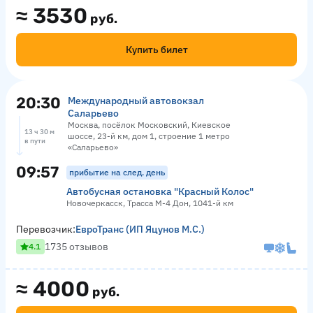
≈
3530
руб.
Купить билет
20:30
Международный автовокзал
Саларьево
Москва, посёлок Московский, Киевское
13 ч 30 м
шоссе, 23-й км, дом 1, строение 1 метро
в пути
«Саларьево»
09:57
прибытие на след. день
Автобусная остановка "Красный Колос"
Новочеркасск, Трасса М-4 Дон, 1041-й км
Перевозчик:
ЕвроТранс (ИП Яцунов М.С.)
1735 отзывов
4.1
≈
4000
руб.