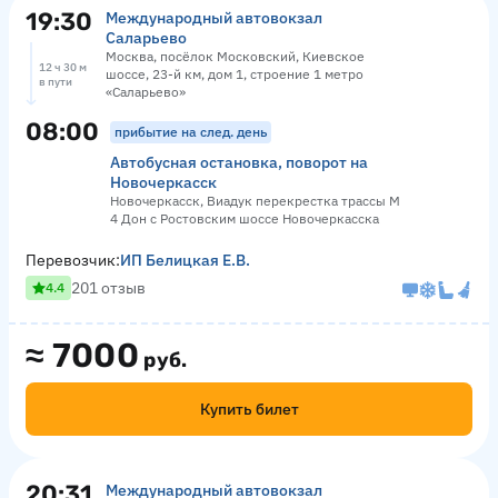
19:30
Международный автовокзал
Саларьево
Москва, посёлок Московский, Киевское
12 ч 30 м
шоссе, 23-й км, дом 1, строение 1 метро
в пути
«Саларьево»
08:00
прибытие на след. день
Автобусная остановка, поворот на
Новочеркасск
Новочеркасск, Виадук перекрестка трассы М
4 Дон с Ростовским шоссе Новочеркасска
Перевозчик:
ИП Белицкая Е.В.
201 отзыв
4.4
≈
7000
руб.
Купить билет
20:31
Международный автовокзал