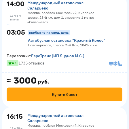
14:00
Международный автовокзал
Саларьево
Москва, посёлок Московский, Киевское
13 ч 5 м
шоссе, 23-й км, дом 1, строение 1 метро
в пути
«Саларьево»
03:05
прибытие на след. день
Автобусная остановка "Красный Колос"
Новочеркасск, Трасса М-4 Дон, 1041-й км
Перевозчик:
ЕвроТранс (ИП Яцунов М.С.)
1735 отзывов
4.1
≈
3000
руб.
Купить билет
16:15
Международный автовокзал
Саларьево
Москва, посёлок Московский, Киевское
12 ч 30 м