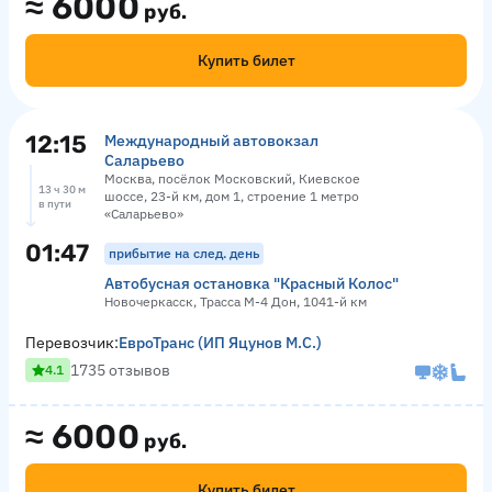
≈
6000
руб.
Купить билет
12:15
Международный автовокзал
Саларьево
Москва, посёлок Московский, Киевское
13 ч 30 м
шоссе, 23-й км, дом 1, строение 1 метро
в пути
«Саларьево»
01:47
прибытие на след. день
Автобусная остановка "Красный Колос"
Новочеркасск, Трасса М-4 Дон, 1041-й км
Перевозчик:
ЕвроТранс (ИП Яцунов М.С.)
1735 отзывов
4.1
≈
6000
руб.
Купить билет