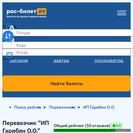
Откуда
Куда
Когда
Когда
сегодня
завтра
послезавтра
Найти билеты
Поиск рейсов
Перевозчики
ИП Гарибян О.О.
Перевозчик "ИП Гарибян О.О."
Перевозчик "ИП
Общий рейтинг (10 отзывов)
4.0
Гарибян О.О."