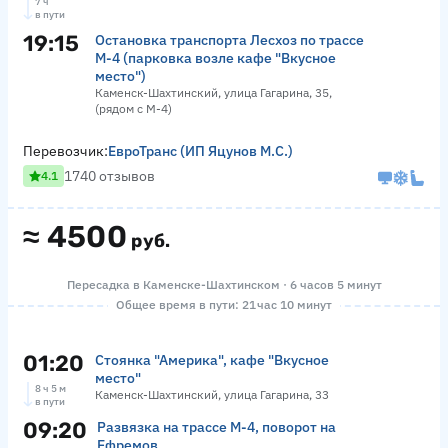
7 ч
в пути
19:15
Остановка транспорта Лесхоз по трассе
М-4 (парковка возле кафе "Вкусное
место")
Каменск-Шахтинский, улица Гагарина, 35,
(рядом с М-4)
Перевозчик:
ЕвроТранс (ИП Яцунов М.С.)
1740 отзывов
4.1
≈
4500
руб.
Пересадка в Каменске-Шахтинском · 6 часов 5 минут
Общее время в пути: 21 час 10 минут
01:20
Стоянка "Америка", кафе "Вкусное
место"
8 ч 5 м
Каменск-Шахтинский, улица Гагарина, 33
в пути
09:20
Развязка на трассе М-4, поворот на
Ефремов