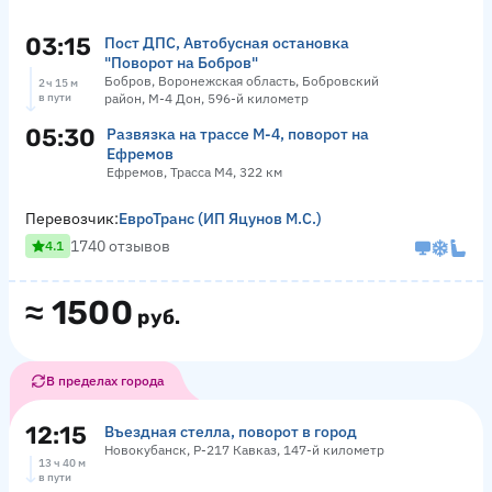
03:15
Пост ДПС, Автобусная остановка
"Поворот на Бобров"
Бобров, Воронежская область, Бобровский
2 ч 15 м
в пути
район, М-4 Дон, 596-й километр
05:30
Развязка на трассе М-4, поворот на
Ефремов
Ефремов, Трасса М4, 322 км
Перевозчик:
ЕвроТранс (ИП Яцунов М.С.)
1740 отзывов
4.1
≈
1500
руб.
В пределах города
12:15
Въездная стелла, поворот в город
Новокубанск, Р-217 Кавказ, 147-й километр
13 ч 40 м
в пути