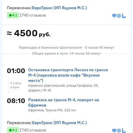
Перевозчик:
ЕвроТранс (ИП Яцунов М.С.)
1740 отзывов
4.1
≈
4500
руб.
Пересадка в Каменске-Шахтинском · 5 часов 45 минут
Общее время в пути: 19 часов 55 минут
01:00
Остановка транспорта Лесхоз по трассе
М-4 (парковка возле кафе "Вкусное
место")
7 ч 10 м
Каменск-Шахтинский, улица Гагарина, 35,
в пути
(рядом с М-4)
08:10
Развязка на трассе М-4, поворот на
Ефремов
Ефремов, Трасса М4, 322 км
Перевозчик:
ЕвроТранс (ИП Яцунов М.С.)
1740 отзывов
4.1