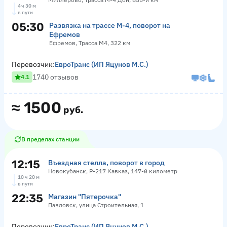
4 ч 30 м
в пути
05:30
Развязка на трассе М-4, поворот на
Ефремов
Ефремов, Трасса М4, 322 км
Перевозчик:
ЕвроТранс (ИП Яцунов М.С.)
1740 отзывов
4.1
≈
1500
руб.
В пределах станции
12:15
Въездная стелла, поворот в город
Новокубанск, Р-217 Кавказ, 147-й километр
10 ч 20 м
в пути
22:35
Магазин "Пятерочка"
Павловск, улица Строительная, 1
Перевозчик:
ЕвроТранс (ИП Яцунов М.С.)