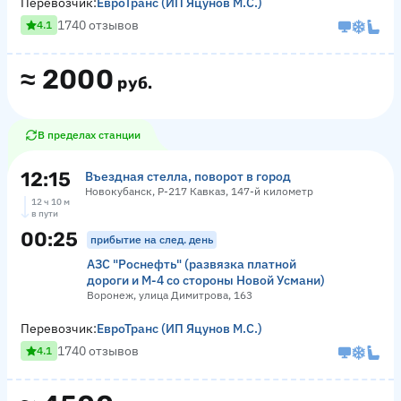
Перевозчик:
ЕвроТранс (ИП Яцунов М.С.)
1740 отзывов
4.1
≈
2000
руб.
В пределах станции
12:15
Въездная стелла, поворот в город
Новокубанск, Р-217 Кавказ, 147-й километр
12 ч 10 м
в пути
00:25
прибытие на след. день
АЗС "Роснефть" (развязка платной
дороги и М-4 со стороны Новой Усмани)
Воронеж, улица Димитрова, 163
Перевозчик:
ЕвроТранс (ИП Яцунов М.С.)
1740 отзывов
4.1