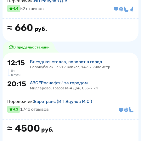
Перевозчик:
ИП Ракулов Д.В.
52 отзывов
4.4
≈
660
руб.
В пределах станции
12:15
Въездная стелла, поворот в город
Новокубанск, Р-217 Кавказ, 147-й километр
8 ч
в пути
20:15
АЗС "Роснефть" за городом
Миллерово, Трасса М-4 Дон, 855-й км
Перевозчик:
ЕвроТранс (ИП Яцунов М.С.)
1740 отзывов
4.1
≈
4500
руб.