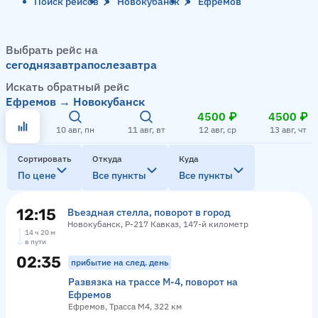
Поиск рейсов
Новокубанск
Ефремов
Выбрать рейс на
сегодня
завтра
послезавтра
Искать обратный рейс
Ефремов → Новокубанск
4500 ₽
4500 ₽
10 авг, пн
11 авг, вт
12 авг, ср
13 авг, чт
Сортировать
Откуда
Куда
По цене
Все пункты
Все пункты
12:15
Въездная стелла, поворот в город
Новокубанск, Р-217 Кавказ, 147-й километр
14 ч 20 м
в пути
02:35
прибытие на след. день
Развязка на трассе М-4, поворот на
Ефремов
Ефремов, Трасса М4, 322 км