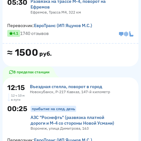
05:30
Развязка на трассе М-4, поворот на
Ефремов
Ефремов, Трасса М4, 322 км
Перевозчик:
ЕвроТранс (ИП Яцунов М.С.)
1740 отзывов
4.1
≈
1500
руб.
В пределах станции
12:15
Въездная стелла, поворот в город
Новокубанск, Р-217 Кавказ, 147-й километр
12 ч 10 м
в пути
00:25
прибытие на след. день
АЗС "Роснефть" (развязка платной
дороги и М-4 со стороны Новой Усмани)
Воронеж, улица Димитрова, 163
Перевозчик:
ЕвроТранс (ИП Яцунов М.С.)