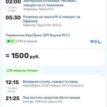
02:00
Автобусная остановка "Нагибин",
поворот на ст. Казанская
3 ч 30 м
Казанская, Трасса М-4
в пути
05:30
Развязка на трассе М-4, поворот на
Ефремов
Ефремов, Трасса М4, 322 км
Перевозчик:
ЕвроТранс (ИП Яцунов М.С.)
1740 отзывов
4.1
≈
1500
руб.
В пределах станции
12:15
Въездная стелла, поворот в город
Новокубанск, Р-217 Кавказ, 147-й километр
9 ч 10 м
в пути
21:25
Под мостом, напротив Автостанции
Богучар, 740-й км трассы М4