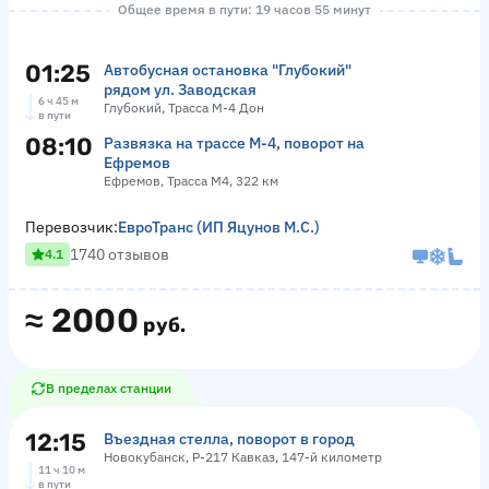
Общее время в пути: 19 часов 55 минут
01:25
Автобусная остановка "Глубокий"
рядом ул. Заводская
6 ч 45 м
Глубокий, Трасса М-4 Дон
в пути
08:10
Развязка на трассе М-4, поворот на
Ефремов
Ефремов, Трасса М4, 322 км
Перевозчик:
ЕвроТранс (ИП Яцунов М.С.)
1740 отзывов
4.1
≈
2000
руб.
В пределах станции
12:15
Въездная стелла, поворот в город
Новокубанск, Р-217 Кавказ, 147-й километр
11 ч 10 м
в пути