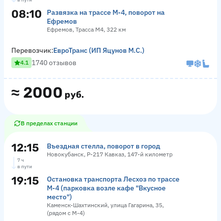
08:10
Развязка на трассе М-4, поворот на
Ефремов
Ефремов, Трасса М4, 322 км
Перевозчик:
ЕвроТранс (ИП Яцунов М.С.)
1740 отзывов
4.1
≈
2000
руб.
В пределах станции
12:15
Въездная стелла, поворот в город
Новокубанск, Р-217 Кавказ, 147-й километр
7 ч
в пути
19:15
Остановка транспорта Лесхоз по трассе
М-4 (парковка возле кафе "Вкусное
место")
Каменск-Шахтинский, улица Гагарина, 35,
(рядом с М-4)