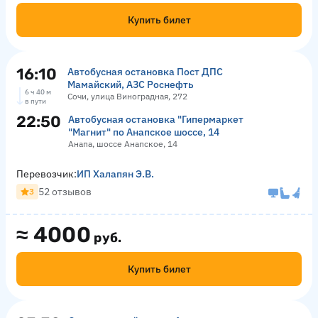
Купить билет
16:10
Автобусная остановка Пост ДПС
Мамайский, АЗС Роснефть
6 ч 40 м
Сочи, улица Виноградная, 272
в пути
22:50
Автобусная остановка "Гипермаркет
"Магнит" по Анапское шоссе, 14
Анапа, шоссе Анапское, 14
Перевозчик:
ИП Халапян Э.В.
52 отзывов
3
≈
4000
руб.
Купить билет