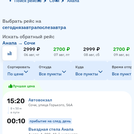
Поиск рейсов
Сочи
Анапа
Выбрать рейс на
сегодня
завтра
послезавтра
Искать обратный рейс
Анапа → Сочи
2999 ₽
2700 ₽
2999 ₽
2700 ₽
06 авг, чт
07 авг, пт
08 авг, сб
09 авг, вс
Сортировать
Откуда
Куда
Время отпр
По цене
Все пункты
Все пункты
Все пункт
Лучшая цена
15:20
Автовокзал
Сочи, улица Горького, 56А
8 ч 50 м
в пути
00:10
прибытие на след. день
Въездная стела Анапа