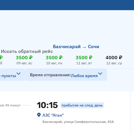
Бахчисарай → Сочи
Искать обратный рейс
₽
3500 ₽
3500 ₽
3500 ₽
4000 ₽
сб
09 авг, вс
10 авг, пн
11 авг, вт
12 авг, ср
Время отправления
е пункты
Любое время
10:15
прибытие на след. день
сов 45 минут
АЗС "Атан"
Бахчисарай, улица Симферопольская, 45А