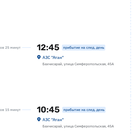
12:45
прибытие на след. день
сов 25 минут
АЗС "Атан"
Бахчисарай, улица Симферопольская, 45А
10:45
прибытие на след. день
сов 15 минут
АЗС "Атан"
Бахчисарай, улица Симферопольская, 45А