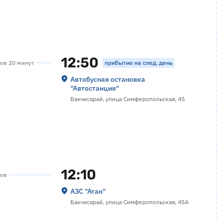
12:50
прибытие на след. день
сов 20 минут
Автобусная остановка
"Автостанция"
Бахчисарай, улица Симферопольская, 45
12:10
сов
АЗС "Атан"
Бахчисарай, улица Симферопольская, 45А