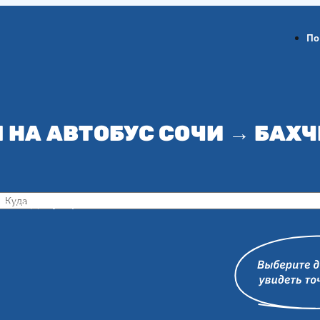
По
 НА АВТОБУС СОЧИ → БАХ
ов-на-Дону
Воронеж