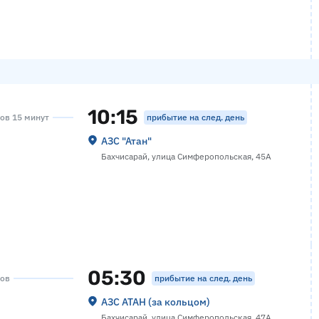
10:15
прибытие на след. день
сов 15 минут
АЗС "Атан"
Бахчисарай, улица Симферопольская, 45А
05:30
прибытие на след. день
сов
АЗС АТАН (за кольцом)
Бахчисарай, улица Симферопольская, 47А