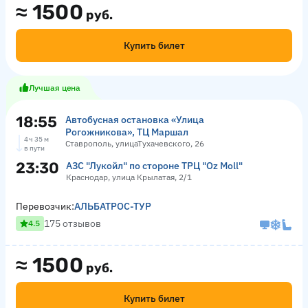
≈
1500
руб.
Купить билет
Лучшая цена
18:55
Автобусная остановка «Улица
Рогожникова», ТЦ Маршал
4 ч 35 м
Ставрополь, улицаТухачевского, 26
в пути
23:30
АЗС "Лукойл" по стороне ТРЦ "Оz Moll"
Краснодар, улица Крылатая, 2/1
Перевозчик:
АЛЬБАТРОС-ТУР
175 отзывов
4.5
≈
1500
руб.
Купить билет