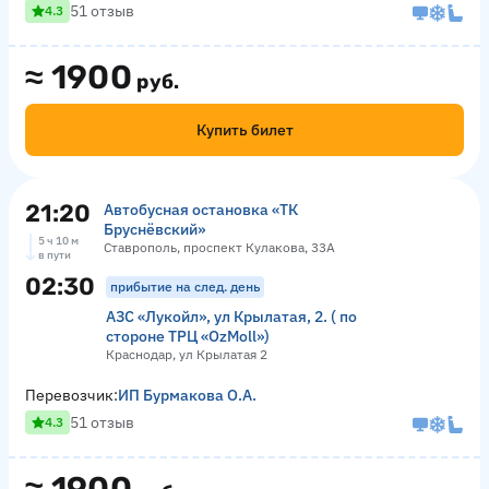
51 отзыв
4.3
≈
1900
руб.
Купить билет
21:20
Автобусная остановка «ТК
Бруснёвский»
5 ч 10 м
Ставрополь, проспект Кулакова, 33А
в пути
02:30
прибытие на след. день
АЗС «Лукойл», ул Крылатая, 2. ( по
стороне ТРЦ «OzMoll»)
Краснодар, ул Крылатая 2
Перевозчик:
ИП Бурмакова О.А.
51 отзыв
4.3