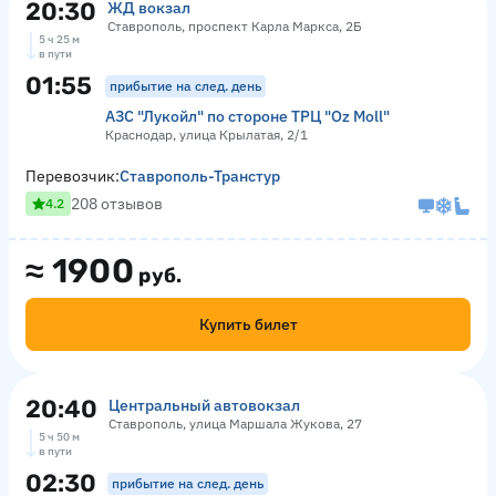
20:30
ЖД вокзал
Ставрополь, проспект Карла Маркса, 2Б
5 ч 25 м
в пути
01:55
прибытие на след. день
АЗС "Лукойл" по стороне ТРЦ "Оz Moll"
Краснодар, улица Крылатая, 2/1
Перевозчик:
Ставрополь-Транстур
208 отзывов
4.2
≈
1900
руб.
Купить билет
20:40
Центральный автовокзал
Ставрополь, улица Маршала Жукова, 27
5 ч 50 м
в пути
02:30
прибытие на след. день