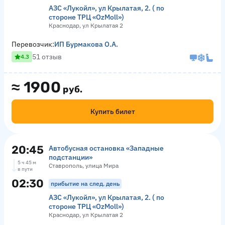
АЗС «Лукойл», ул Крылатая, 2. ( по
стороне ТРЦ «OzMoll»)
Краснодар, ул Крылатая 2
Перевозчик:
ИП Бурмакова О.А.
51 отзыв
4.3
≈
1900
руб.
Купить билет
20:45
Автобусная остановка «Западные
подстанции»
5 ч 45 м
Ставрополь, улица Мира
в пути
02:30
прибытие на след. день
АЗС «Лукойл», ул Крылатая, 2. ( по
стороне ТРЦ «OzMoll»)
Краснодар, ул Крылатая 2