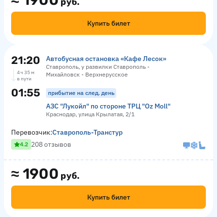
≈
1900
руб.
Купить билет
21:20
Автобусная остановка «Кафе Лесок»
Ставрополь, у развилки Ставрополь -
4 ч 35 м
Михайловск - Верхнерусское
в пути
01:55
прибытие на след. день
АЗС "Лукойл" по стороне ТРЦ "Оz Moll"
Краснодар, улица Крылатая, 2/1
Перевозчик:
Ставрополь-Транстур
208 отзывов
4.2
≈
1900
руб.
Купить билет