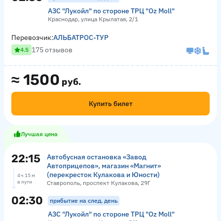
АЗС "Лукойл" по стороне ТРЦ "Оz Moll"
Краснодар, улица Крылатая, 2/1
Перевозчик:
АЛЬБАТРОС-ТУР
175 отзывов
4.5
≈
1500
руб.
Купить билет
Лучшая цена
22:15
Автобусная остановка «Завод
Автоприцепов», магазин «Магнит»
(перекресток Кулакова и Юности)
4 ч 15 м
в пути
Ставрополь, проспект Кулакова, 29Г
02:30
прибытие на след. день
АЗС "Лукойл" по стороне ТРЦ "Оz Moll"