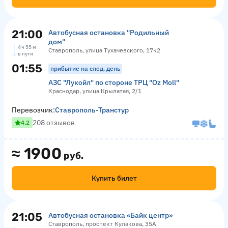
21:00
Автобусная остановка "Родильный
дом"
4 ч 55 м
Ставрополь, улица Тухачевского, 17к2
в пути
01:55
прибытие на след. день
АЗС "Лукойл" по стороне ТРЦ "Оz Moll"
Краснодар, улица Крылатая, 2/1
Перевозчик:
Ставрополь-Транстур
208 отзывов
4.2
≈
1900
руб.
Купить билет
21:05
Автобусная остановка «Байк центр»
Ставрополь, проспект Кулакова, 35А