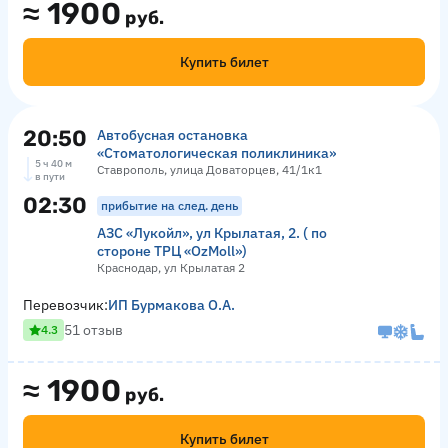
≈
1900
руб.
Купить билет
20:50
Автобусная остановка
«Стоматологическая поликлиника»
5 ч 40 м
Ставрополь, улица Доваторцев, 41/1к1
в пути
02:30
прибытие на след. день
АЗС «Лукойл», ул Крылатая, 2. ( по
стороне ТРЦ «OzMoll»)
Краснодар, ул Крылатая 2
Перевозчик:
ИП Бурмакова О.А.
51 отзыв
4.3
≈
1900
руб.
Купить билет