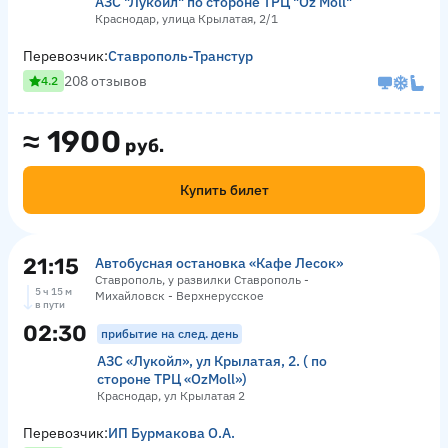
АЗС "Лукойл" по стороне ТРЦ "Оz Moll"
Краснодар, улица Крылатая, 2/1
Перевозчик:
Ставрополь-Транстур
208 отзывов
4.2
≈
1900
руб.
Купить билет
21:15
Автобусная остановка «Кафе Лесок»
Ставрополь, у развилки Ставрополь -
5 ч 15 м
Михайловск - Верхнерусское
в пути
02:30
прибытие на след. день
АЗС «Лукойл», ул Крылатая, 2. ( по
стороне ТРЦ «OzMoll»)
Краснодар, ул Крылатая 2
Перевозчик:
ИП Бурмакова О.А.