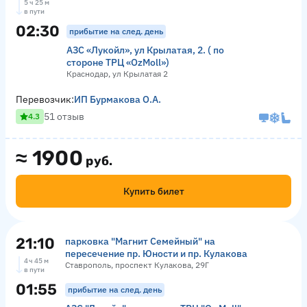
5 ч 25 м
в пути
02:30
прибытие на след. день
АЗС «Лукойл», ул Крылатая, 2. ( по
стороне ТРЦ «OzMoll»)
Краснодар, ул Крылатая 2
Перевозчик:
ИП Бурмакова О.А.
51 отзыв
4.3
≈
1900
руб.
Купить билет
21:10
парковка "Магнит Семейный" на
пересечение пр. Юности и пр. Кулакова
4 ч 45 м
Ставрополь, проспект Кулакова, 29Г
в пути
01:55
прибытие на след. день