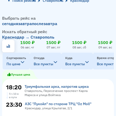
Поиск рейсов
Ставрополь
Краснодар
Выбрать рейс на
сегодня
завтра
послезавтра
Искать обратный рейс
Краснодар → Ставрополь
1500 ₽
1500 ₽
1500 ₽
1500 ₽
06 авг, чт
07 авг, пт
08 авг, сб
09 авг, вс
Сортировать
Откуда
Куда
Время отпр
По цене
Все пункты
Все пункты
Все пункт
Лучшая цена
18:20
Триумфальная арка, напротив цирка
Ставрополь, Пересечение проспект Карла
5 ч 10 м
Маркса и улица Войтика
в пути
23:30
АЗС "Лукойл" по стороне ТРЦ "Оz Moll"
Краснодар, улица Крылатая, 2/1