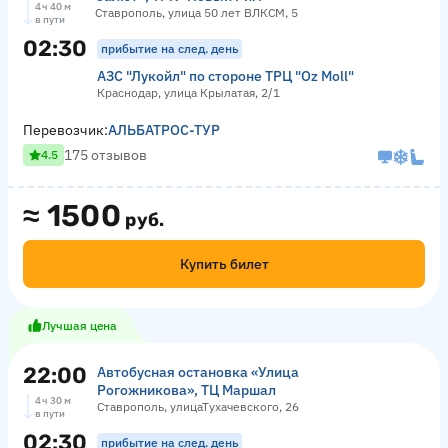
4 ч 40 м
Ставрополь, улица 50 лет ВЛКСМ, 5
в пути
02:30
прибытие на след. день
АЗС "Лукойл" по стороне ТРЦ "Оz Moll"
Краснодар, улица Крылатая, 2/1
Перевозчик:
АЛЬБАТРОС-ТУР
175 отзывов
4.5
≈
1500
руб.
Купить билет
Лучшая цена
22:00
Автобусная остановка «Улица
Рогожникова», ТЦ Маршал
4 ч 30 м
Ставрополь, улицаТухачевского, 26
в пути
02:30
прибытие на след. день