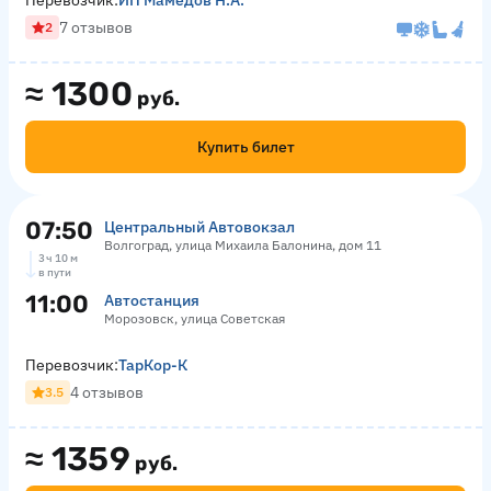
Перевозчик:
ИП Мамедов Н.А.
7 отзывов
2
≈
1300
руб.
Купить билет
07:50
Центральный Автовокзал
Волгоград, улица Михаила Балонина, дом 11
3 ч 10 м
в пути
11:00
Автостанция
Морозовск, улица Советская
Перевозчик:
ТарКор-К
4 отзывов
3.5
≈
1359
руб.