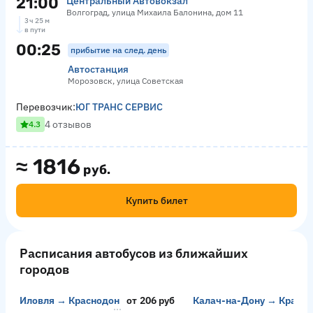
21:00
Центральный Автовокзал
Волгоград, улица Михаила Балонина, дом 11
3 ч 25 м
в пути
00:25
прибытие на след. день
Автостанция
Морозовск, улица Советская
Перевозчик:
ЮГ ТРАНС СЕРВИС
4 отзывов
4.3
≈
1816
руб.
Купить билет
Расписания автобусов из ближайших
городов
Иловля → Краснодонский
от 206 руб
Калач-на-Дону → Красны