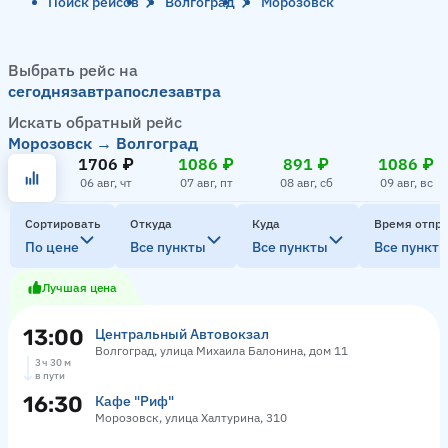
Поиск рейсов
Волгоград
Морозовск
Выбрать рейс на
сегодня
завтра
послезавтра
Искать обратный рейс
Морозовск → Волгоград
1706 ₽
1086 ₽
891 ₽
1086 ₽
06 авг, чт
07 авг, пт
08 авг, сб
09 авг, вс
Сортировать
Откуда
Куда
Время отпр
По цене
Все пункты
Все пункты
Все пункт
Лучшая цена
13:00
Центральный Автовокзал
Волгоград, улица Михаила Балонина, дом 11
3 ч 30 м
в пути
16:30
Кафе "Риф"
Морозовск, улица Халтурина, 310