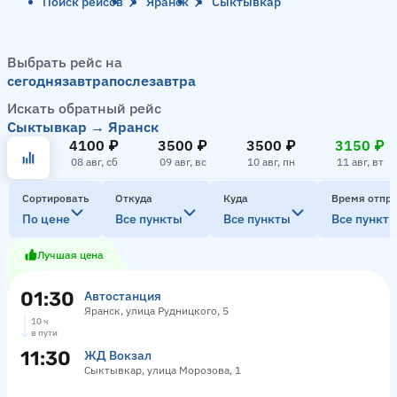
Поиск рейсов
Яранск
Сыктывкар
Выбрать рейс на
сегодня
завтра
послезавтра
Искать обратный рейс
Сыктывкар → Яранск
4100 ₽
3500 ₽
3500 ₽
3150 ₽
08 авг, сб
09 авг, вс
10 авг, пн
11 авг, вт
Сортировать
Откуда
Куда
Время отпр
По цене
Все пункты
Все пункты
Все пункт
Лучшая цена
01:30
Автостанция
Яранск, улица Рудницкого, 5
10 ч
в пути
11:30
ЖД Вокзал
Сыктывкар, улица Морозова, 1