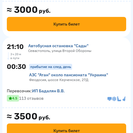
≈
3000
руб.
Купить билет
21:10
Автобусная остановка "Сады"
Севастополь, улица Второй Обороны
3 ч 20 м
в пути
00:30
прибытие на след. день
АЗС "Атан" около пансионата "Украина"
Феодосия, шоссе Керченское, 27Д
Перевозчик:
ИП Бадалян В.В.
113 отзывов
4.5
≈
3500
руб.
Купить билет