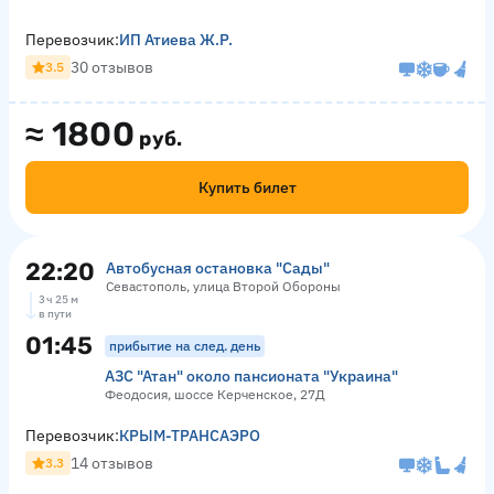
Перевозчик:
ИП Атиева Ж.Р.
30 отзывов
3.5
≈
1800
руб.
Купить билет
22:20
Автобусная остановка "Сады"
Севастополь, улица Второй Обороны
3 ч 25 м
в пути
01:45
прибытие на след. день
АЗС "Атан" около пансионата "Украина"
Феодосия, шоссе Керченское, 27Д
Перевозчик:
КРЫМ-ТРАНСАЭРО
14 отзывов
3.3