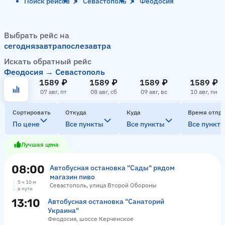
Поиск рейсов
Севастополь
Феодосия
Выбрать рейс на
сегодня
завтра
послезавтра
Искать обратный рейс
Феодосия → Севастополь
1589 ₽
1589 ₽
1589 ₽
1589 ₽
07 авг, пт
08 авг, сб
09 авг, вс
10 авг, пн
Сортировать
Откуда
Куда
Время отпр
По цене
Все пункты
Все пункты
Все пункт
Лучшая цена
08:00
Автобусная остановка "Сады" рядом
магазин пиво
5 ч 10 м
Севастополь, улица Второй Обороны
в пути
13:10
Автобусная остановка "Санаторий
Украина"
Феодосия, шоссе Керченское