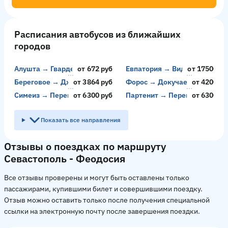
Расписания автобусов из ближайших
городов
Алушта → Гвардейское
от 672 руб
Евпатория → Видное
от 17500 ру
Береговое → Джубга
от 3864 руб
Форос → Докучаевск
от 4200 ру
Симеиз → Перевальск
от 6300 руб
Партенит → Перевальск
от 6300 ру
Показать все направления
Отзывы о поездках по маршруту
Севастополь - Феодосия
Все отзывы проверены и могут быть оставлены только
пассажирами, купившими билет и совершившими поездку.
Отзыв можно оставить только после получения специальной
ссылки на электронную почту после завершения поездки.