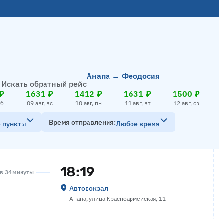
Анапа → Феодосия
Искать обратный рейс
₽
1631 ₽
1412 ₽
1631 ₽
1500 ₽
сб
09 авг, вс
10 авг, пн
11 авг, вт
12 авг, ср
Время отправления
е пункты
Любое время
18:19
ов 34 минуты
Автовокзал
Анапа, улица Красноармейская, 11