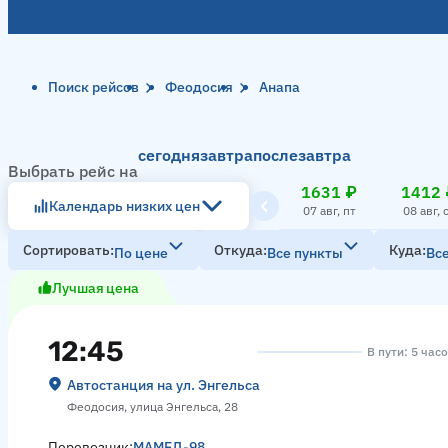
Поиск рейсов
Феодосия
Анапа
сегодня
завтра
послезавтра
Выбрать рейс на
1631 ₽
1412 
Календарь низких цен
07 авг, пт
08 авг, 
Сортировать
Откуда
Куда
По цене
Все пункты
Вс
Лучшая цена
12:45
В пути: 5 час
Автостанция на ул. Энгельса
Феодосия, улица Энгельса, 28
Перевозчик:
МАМЕД-98