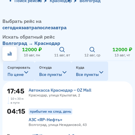
Поиск рейсов
Краснодар
Волгоград
Выбрать рейс на
сегодня
завтра
послезавтра
Искать обратный рейс
Волгоград → Краснодар
12000 ₽
12000 ₽
10 авг, пн
11 авг, вт
12 авг, ср
13 авг, чт
Сортировать
Откуда
Куда
По цене
Все пункты
Все пункты
17:45
Автокасса Краснодар – OZ Mall
Краснодар, улица Крылатая, 2
10 ч 30 м
в пути
04:15
прибытие на след. день
АЗС «ЯР-Нефть»
Волгоград, улица Неждановой, 43