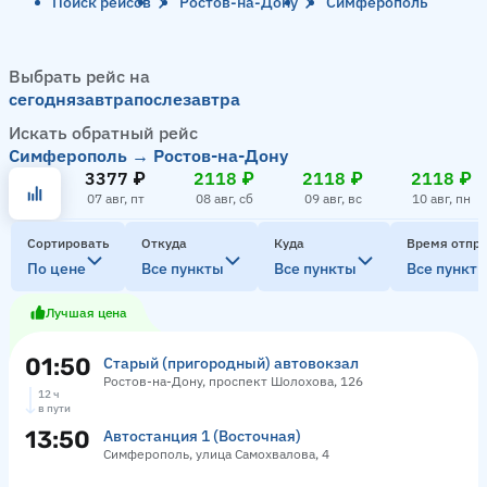
Поиск рейсов
Ростов-на-Дону
Симферополь
Выбрать рейс на
сегодня
завтра
послезавтра
Искать обратный рейс
Симферополь → Ростов-на-Дону
3377 ₽
2118 ₽
2118 ₽
2118 ₽
07 авг, пт
08 авг, сб
09 авг, вс
10 авг, пн
Сортировать
Откуда
Куда
Время отпр
По цене
Все пункты
Все пункты
Все пункт
Лучшая цена
01:50
Старый (пригородный) автовокзал
Ростов-на-Дону, проспект Шолохова, 126
12 ч
в пути
13:50
Автостанция 1 (Восточная)
Симферополь, улица Самохвалова, 4