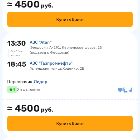
≈
4500
руб.
Купить билет
13:30
АЗС "Atan"
Феодосия, А-291, Керченское шоссе, 23
5 ч 15 м
(подъезд к Феодосии)
в пути
18:45
АЗС "Газпромнефть"
Геленджик, улица Ходенко, 2Б
Перевозчик:
Лидер
25 отзывов
4
≈
4500
руб.
Купить билет