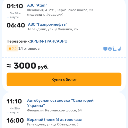
01:10
АЗС "Atan"
Феодосия, А-291, Керченское шоссе, 23
5 ч 30 м
(подъезд к Феодосии)
в пути
06:40
АЗС "Газпромнефть"
Геленджик, улица Ходенко, 2Б
Перевозчик:
КРЫМ-ТРАНСАЭРО
14 отзывов
3.3
≈
3000
руб.
Купить билет
11:10
Автобусная остановка "Санаторий
Украина"
4 ч 50 м
Феодосия, Керченское шоссе, 64
в пути
16:00
Верхний (новый) автовокзал
Геленджик, улица Объездная, 3