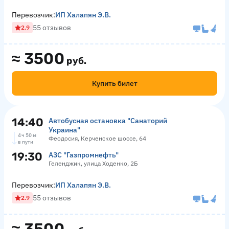
Перевозчик:
ИП Халапян Э.В.
55 отзывов
2.9
≈
3500
руб.
Купить билет
14:40
Автобусная остановка "Санаторий
Украина"
4 ч 50 м
Феодосия, Керченское шоссе, 64
в пути
19:30
АЗС "Газпромнефть"
Геленджик, улица Ходенко, 2Б
Перевозчик:
ИП Халапян Э.В.
55 отзывов
2.9