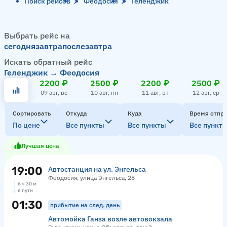
Поиск рейсов
Феодосия
Геленджик
Выбрать рейс на
сегодня
завтра
послезавтра
Искать обратный рейс
Геленджик → Феодосия
2200 ₽
2500 ₽
2200 ₽
2500 ₽
09 авг, вс
10 авг, пн
11 авг, вт
12 авг, ср
Сортировать
Откуда
Куда
Время отпр
По цене
Все пункты
Все пункты
Все пункт
Лучшая цена
19:00
Автостанция на ул. Энгельса
Феодосия, улица Энгельса, 28
6 ч 30 м
в пути
01:30
прибытие на след. день
Автомойка Ганза возле автовокзала