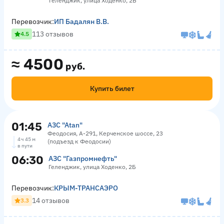
Геленджик, улица Ходенко, 2Б
Перевозчик:
ИП Бадалян В.В.
113 отзывов
4.5
≈
4500
руб.
Купить билет
01:45
АЗС "Atan"
Феодосия, А-291, Керченское шоссе, 23
4 ч 45 м
(подъезд к Феодосии)
в пути
06:30
АЗС "Газпромнефть"
Геленджик, улица Ходенко, 2Б
Перевозчик:
КРЫМ-ТРАНСАЭРО
14 отзывов
3.3