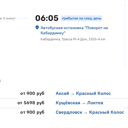
06:05
прибытие на след. день
ов 5 минут
Автобусная остановка "Поворот на
Кабардинку"
Кабардинка, Трасса М-4 Дон, 1525-й км
в
от 900 руб
Аксай → Красный Колос
от 5698 руб
Кущёвская → Локтев
от 900 руб
Свердловск → Красный Колос