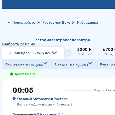
Поиск рейсов
Ростов-на-Дону
Кабардинка
сегодня
завтра
послезавтра
Выбрать рейс на
3200 ₽
6700 
Календарь низких цен
08 авг, сб
09 авг, 
Сортировать
Откуда
Куда
По цене
Все пункты
Вс
Лучшая цена
00:05
В пути: 9 час
Главный Автовокзал Ростова
Ростов-на-Дону, проспект Сиверса, 1
Перевозчик:
ИП Коломиец С.С.