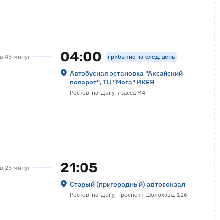
04:00
прибытие на след. день
ов 45 минут
Автобусная остановка "Аксайский
поворот", ТЦ "Мега" ИКЕЯ
Ростов-на-Дону, трасса М4
21:05
ов 25 минут
Старый (пригородный) автовокзал
Ростов-на-Дону, проспект Шолохова, 126