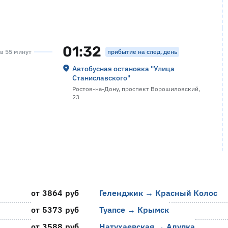
01:32
прибытие на след. день
ов 55 минут
Автобусная остановка "Улица
Станиславского"
Ростов-на-Дону, проспект Ворошиловский,
23
от 3864 руб
Геленджик → Красный Колос
от 5373 руб
Туапсе → Крымск
от 3588 руб
Натухаевская → Алупка