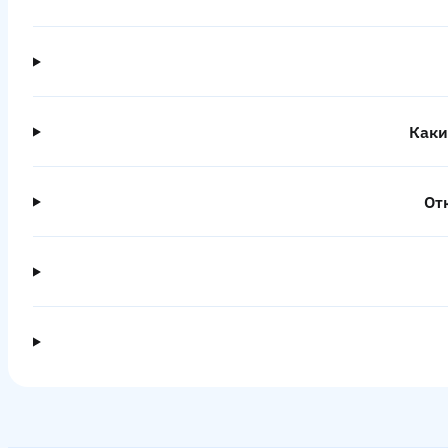
Каки
От