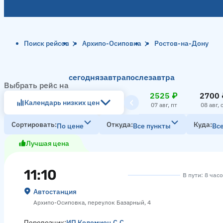
Поиск рейсов
Архипо-Осиповка
Ростов-на-Дону
сегодня
завтра
послезавтра
Выбрать рейс на
2525 ₽
2700 
Календарь низких цен
07 авг, пт
08 авг, 
Сортировать
Откуда
Куда
По цене
Все пункты
Вс
Лучшая цена
11:10
В пути: 8 час
Автостанция
Архипо-Осиповка, переулок Базарный, 4
Перевозчик:
ИП Коломиец С.С.