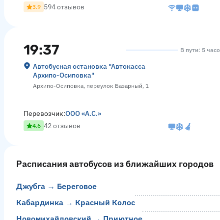
594 отзывов
3.9
19:37
В пути: 5 час
Автобусная остановка "Автокасса
Архипо-Осиповка"
Архипо-Осиповка, переулок Базарный, 1
Перевозчик:
ООО «А.С.»
42 отзывов
4.6
Расписания автобусов из ближайших городов
Джубга → Береговое
Кабардинка → Красный Колос
Новомихайловский → Приютное