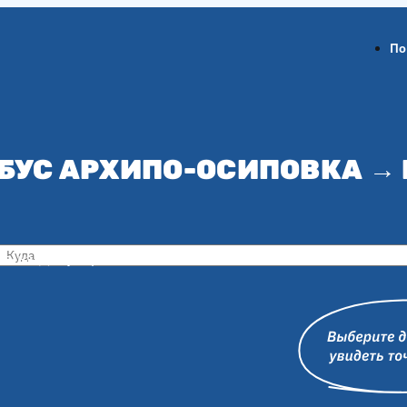
По
БУС АРХИПО-ОСИПОВКА →
ов-на-Дону
Воронеж