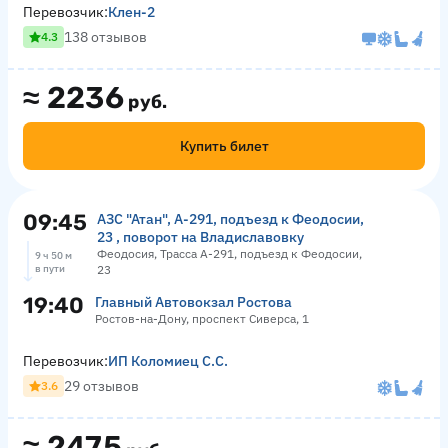
Перевозчик:
Клен-2
138 отзывов
4.3
≈
2236
руб.
Купить билет
09:45
АЗС "Атан", А-291, подъезд к Феодосии,
23 , поворот на Владиславовку
Феодосия, Трасса А-291, подъезд к Феодосии,
9 ч 50 м
в пути
23
19:40
Главный Автовокзал Ростова
Ростов-на-Дону, проспект Сиверса, 1
Перевозчик:
ИП Коломиец С.С.
29 отзывов
3.6
≈
2475