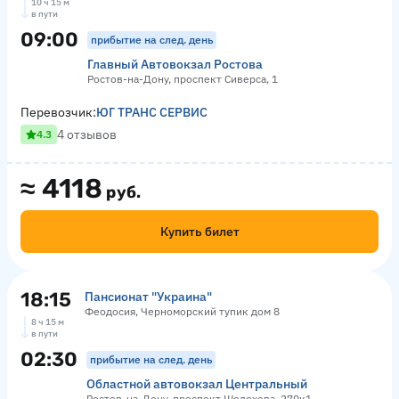
10 ч 15 м
в пути
09:00
прибытие на след. день
Главный Автовокзал Ростова
Ростов-на-Дону, проспект Сиверса, 1
Перевозчик:
ЮГ ТРАНС СЕРВИС
4 отзывов
4.3
≈
4118
руб.
Купить билет
18:15
Пансионат "Украина"
Феодосия, Черноморский тупик дом 8
8 ч 15 м
в пути
02:30
прибытие на след. день
Областной автовокзал Центральный
Ростов-на-Дону, проспект Шолохова, 270к1