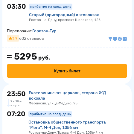
03:30
прибытие на след. день
Старый (пригородный) автовокзал
Ростов-на-Дону, проспект Шолохова, 126
Перевозчик:
Горизон-Тур
602 отзывов
3.9
≈
5295
руб.
Купить билет
23:50
Екатерининская церковь, сторона ЖД
вокзала
7 ч 30 м
Феодосия, улица Федько, 95
в пути
07:20
прибытие на след. день
Остановка общественного транспорта
"Мега", М-4 Дон, 1056 км
Ростов-на-Дону, Трасса М-4 Дон, 1056-й км