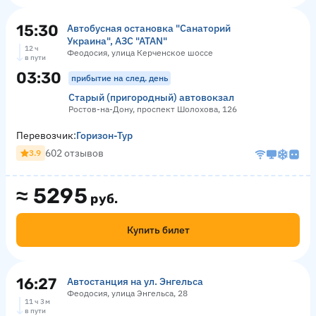
15:30
Автобусная остановка "Санаторий
Украина", АЗС "ATAN"
12 ч
Феодосия, улица Керченское шоссе
в пути
03:30
прибытие на след. день
Старый (пригородный) автовокзал
Ростов-на-Дону, проспект Шолохова, 126
Перевозчик:
Горизон-Тур
602 отзывов
3.9
≈
5295
руб.
Купить билет
16:27
Автостанция на ул. Энгельса
Феодосия, улица Энгельса, 28
11 ч 3 м
в пути