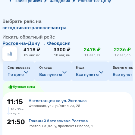
Поиск рейсов
Феодосия
Ростов-на-Дону
Выбрать рейс на
сегодня
завтра
послезавтра
Искать обратный рейс
Ростов-на-Дону → Феодосия
4118 ₽
3300 ₽
2475 ₽
2236 ₽
09 авг, вс
10 авг, пн
11 авг, вт
12 авг, ср
Сортировать
Откуда
Куда
Время отпр
По цене
Все пункты
Все пункты
Все пункт
Лучшая цена
11:15
Автостанция на ул. Энгельса
Феодосия, улица Энгельса, 28
10 ч 35 м
в пути
21:50
Главный Автовокзал Ростова
Ростов-на-Дону, проспект Сиверса, 1