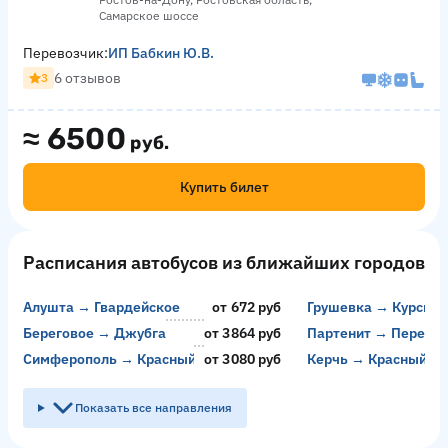
Самарское шоссе
Перевозчик:
ИП Бабкин Ю.В.
6 отзывов
3
≈
6500
руб.
Купить билет
Расписания автобусов из ближайших городов
Алушта → Гвардейское
от 672 руб
Грушевка → Курск
о
Береговое → Джубга
от 3864 руб
Партенит → Перевал
о
Симферополь → Красный Колос
от 3080 руб
Керчь → Красный Ко
о
Показать все направления