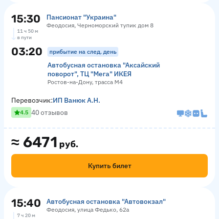
15:30
Пансионат "Украина"
Феодосия, Черноморский тупик дом 8
11 ч 50 м
в пути
03:20
прибытие на след. день
Автобусная остановка "Аксайский
поворот", ТЦ "Мега" ИКЕЯ
Ростов-на-Дону, трасса М4
Перевозчик:
ИП Ванюк А.Н.
40 отзывов
4.5
≈
6471
руб.
Купить билет
15:40
Автобусная остановка "Автовокзал"
Феодосия, улица Федько, 62а
7 ч 20 м