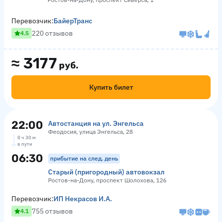
Перевозчик:
БайерТранс
220 отзывов
4.5
≈
3177
руб.
Купить билет
22:00
Автостанция на ул. Энгельса
Феодосия, улица Энгельса, 28
8 ч 30 м
в пути
06:30
прибытие на след. день
Старый (пригородный) автовокзал
Ростов-на-Дону, проспект Шолохова, 126
Перевозчик:
ИП Некрасов И.А.
755 отзывов
4.1