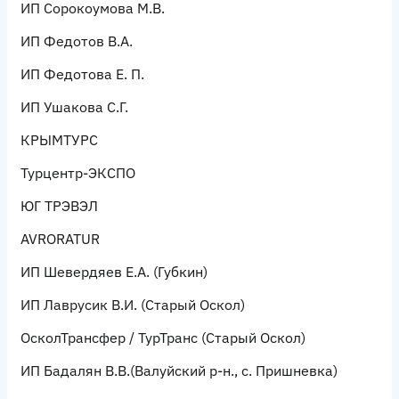
ИП Сорокоумова М.В.
ИП Федотов В.А.
ИП Федотова Е. П.
ИП Ушакова С.Г.
КРЫМТУРС
Турцентр-ЭКСПО
ЮГ ТРЭВЭЛ
AVRORATUR
ИП Шевердяев Е.А.
(Губкин)
ИП Лаврусик В.И.
(Старый Оскол)
ОсколТрансфер / ТурТранс
(Старый Оскол)
ИП Бадалян В.В.
(Валуйский р-н., с. Пришневка)