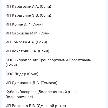
ИП Карагозян А.А.
(Сочи)
ИП Карагулян Э.В.
(Сочи)
ИП Кочян А.Р.
(Сочи)
ИП Саркисян М.М
. (Сочи)
ИП Томосян А.А.
(Сочи)
ИП Хачатрян Э.А.
(Сочи)
ООО «Управление Транспортными Проектами»
(Сочи)
ООО Лидер
(Сочи)
ИП Джанашия Д.С.
(Темрюк)
Кубань Экспресс
(Белореченский р-н, с.
Великовечное)
ИП Роженко В.В.
(Дмнской р-н, ст.