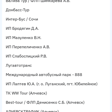
ВаЛиза Тур / ФЛП Шинкарева А.В.
Донбасс-Тур
Интер-Бус / Сочи
ИП Бродягин Д.А.
ИП Мазуленко В.Н.
ИП Перепеличенко А.В.
ИП Слабоспицкий Р.В.
Лугавтотранс
Международный автобусный парк - 888
ИП Лаптев Ю.А.
(г. о. Луганский, пгт. Юбилейное)
ТК WW Tour
(Алчевск)
Best-tour / ФЛП Денисенко С.Б.
(Алчевск)
АЛЧЕВСКТРАФИК
(Алчевск)