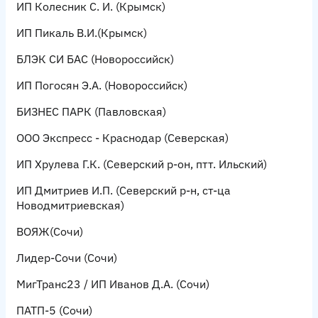
ИП Колесник С. И.
(Крымск)
ИП Пикаль В.И.
(Крымск)
БЛЭК СИ БАС
(Новороссийск)
ИП Погосян Э.А.
(Новороссийск)
БИЗНЕС ПАРК
(Павловская)
ООО Экспресс - Краснодар
(Северская)
ИП Хрулева Г.К.
(Северский р-он, птт. Ильский)
ИП Дмитриев И.П.
(Северский р-н, ст-ца
Новодмитриевская)
ВОЯЖ
(Сочи)
Лидер-Сочи
(Сочи)
МигТранс23 / ИП Иванов Д.А.
(Сочи)
ПАТП-5
(Сочи)