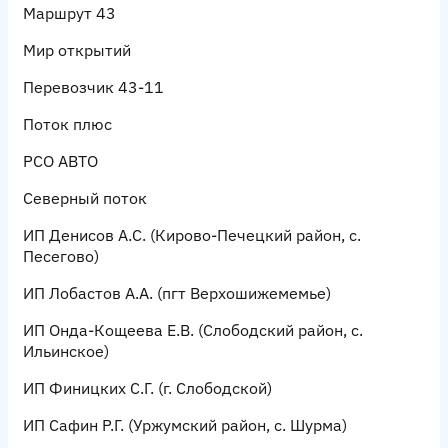
Маршрут 43
Мир открытий
Перевозчик 43-11
Поток плюс
РСО АВТО
Северный поток
ИП Денисов А.С.
(Кирово-Печецкий район, с.
Песегово)
ИП Лобастов А.А.
(пгт Верхошижемемье)
ИП Онда-Кощеева Е.В.
(Слободский район, с.
Ильинское)
ИП Финицких С.Г.
(г. Слободской)
ИП Сафин Р.Г.
(Уржумский район, с. Шурма)