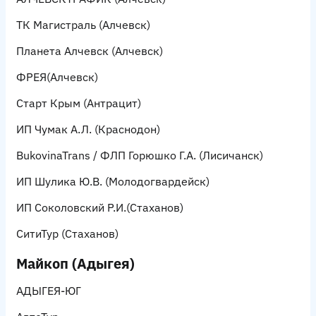
ТК Магистраль
(Алчевск)
Планета Алчевск
(Алчевск)
ФРЕЯ
(Алчевск)
Старт Крым
(Антрацит)
ИП Чумак А.Л.
(Краснодон)
BukovinaTrans / ФЛП Горюшко Г.А.
(Лисичанск)
ИП Шулика Ю.В.
(Молодогвардейск)
ИП Соколовский Р.И.
(Стаханов)
СитиТур
(Стаханов)
Майкоп (Адыгея)
АДЫГЕЯ-ЮГ