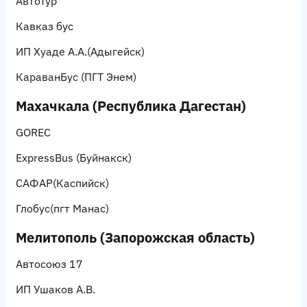
АвтоТур
Кавказ бус
ИП Хуаде А.А.
(Адыгейск)
КараванБус
(ПГТ Энем)
Махачкала (Республика Дагестан)
GOREC
ExpressBus
(Буйнакск)
САФАР
(Каспийск)
Глобус
(пгт Манас)
Мелитополь (Запорожская область)
Автосоюз 17
ИП Ушаков А.В.