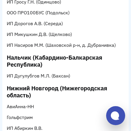
ИП Гросу Г.Н.
(Одинцово)
ООО ПРО100БУС
(Подольск)
ИП Дорогов А.В.
(Середа)
ИП Микушкин Д.В.
(Щелково)
ИП Насиров М.М.
(Шаховской р-н, д. Дубранивка)
Нальчик (Кабардино-Балкарская
Республика)
ИП Дугулубгов М.Л.
(Баксан)
Нижний Новгород (Нижегородская
область)
АвиАнна-НН
Гольфстрим
ИП Абиркин В.В.