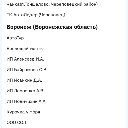
Чайка
(п.Тоншалово, Череповецкий район)
ТК АвтоЛидер
(Череповец)
Воронеж (Вороне
жская область)
АвтоТур
Воплощай мечты
ИП Алексеев И.А.
ИП Байрамова О.В.
ИП Исайкин Д.А.
ИП Леоненко А.В.
ИП Новичихин А.А.
Курочка у моря
ООО СОЛ