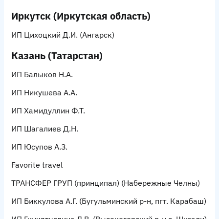
Иркутск (Иркутская область)
ИП Цихоцкий Д.И.
(Ангарск)
Казань (Татарстан)
ИП Балыков Н.А.
ИП Никушева А.А.
И
П Хамидуллин Ф.Т.
ИП Шагалиев Д.Н.
ИП Юсупов А.З.
Favorite travel
ТРАНСФЕР ГРУП
(принципал) (Набережные Челны)
ИП Биккулова А.Г.
(Бугульминский р-н, пгт. Карабаш)